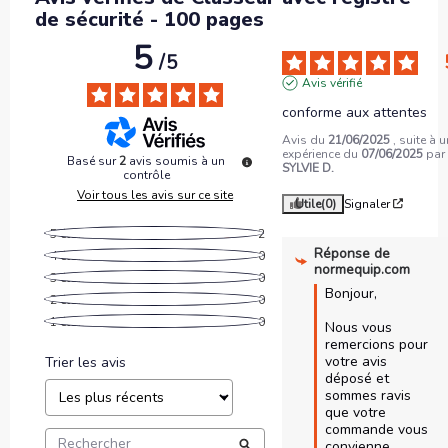
de sécurité - 100 pages
5
/
5
Avis vérifié
conforme aux attentes
Avis du
21/06/2025
, suite à 
expérience du
07/06/2025
par
Basé sur
2
avis soumis à un
SYLVIE D.
contrôle
Voir tous les avis sur ce site
Utile
(0)
Signaler
5
étoiles
2
Réponse de
4
étoiles
0
normequip.com
3
étoiles
0
Bonjour,

2
étoiles
0
1
étoile
0
Nous vous 
remercions pour 
votre avis 
Trier les avis
déposé et 
sommes ravis 
que votre 
commande vous 
convienne.
