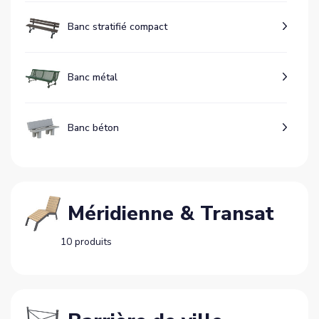
Banc stratifié compact
Banc métal
Banc béton
Méridienne & Transat
10 produits