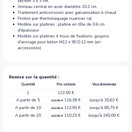
section 3 x 3 cm.
Anneau central en acier diamètre 10.2 cm.
Traitement anticorrosion avec galvanisation à chaud.
Finition par thermolaquage nuancier ral.
Modèle sur platines : platine en tôle de 0.6 cm
d'épaisseur
Modèle sur platines 4 trous de fixations, goujons
d'ancrage pour béton M12 x 90 D.12 mm (en
accessoires)
Remise sur la quantité :
Quantité
Prix unitaire
Vous économisez
1
122,50 €
A partir de 5
116,38 €
Jusqu'à 30,63 €
122,50 €
A partir de 10
113,93 €
Jusqu'à 85,75 €
122,50 €
A partir de 20
110,25 €
Jusqu'à 245,00 €
122,50 €