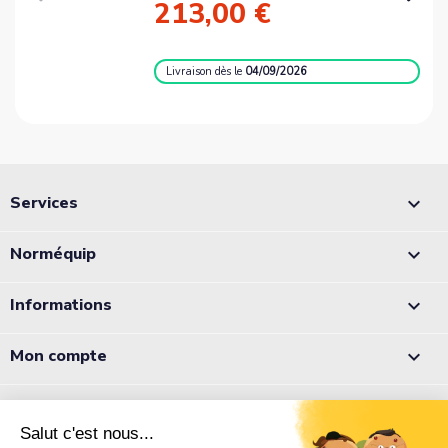
213,00 €
Livraison
dès le
04/09/2026
Services

Norméquip

Informations

Mon compte

Appelez-nous :