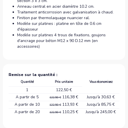
section 3 x 3 cm.
Anneau central en acier diamètre 10.2 cm.
Traitement anticorrosion avec galvanisation à chaud.
Finition par thermolaquage nuancier ral.
Modèle sur platines : platine en tôle de 0.6 cm
d'épaisseur
Modèle sur platines 4 trous de fixations, goujons
d'ancrage pour béton M12 x 90 D.12 mm (en
accessoires)
Remise sur la quantité :
Quantité
Prix unitaire
Vous économisez
1
122,50 €
A partir de 5
116,38 €
Jusqu'à 30,63 €
122,50 €
A partir de 10
113,93 €
Jusqu'à 85,75 €
122,50 €
A partir de 20
110,25 €
Jusqu'à 245,00 €
122,50 €