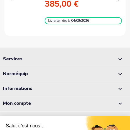
385,00 €
Livraison
dès le
04/09/2026
Services

Norméquip

Informations

Mon compte

Appelez-nous :