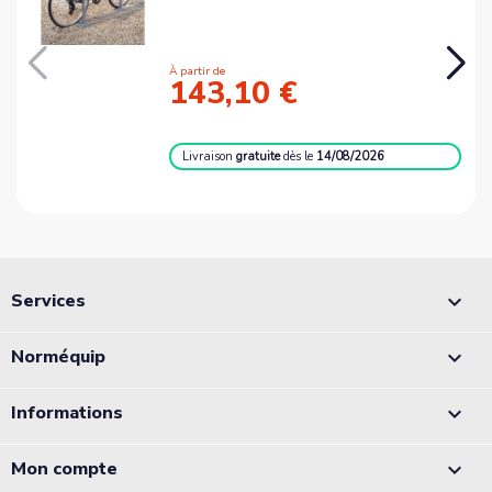
À partir de
143,10 €
Livraison
gratuite
dès le
14/08/2026
Services

Norméquip

Informations

Mon compte
