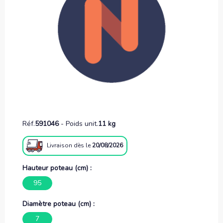
Réf.
591046
-
Poids unit.
11 kg
Livraison
dès le
20/08/2026
Hauteur poteau (cm) :
95
Diamètre poteau (cm) :
7