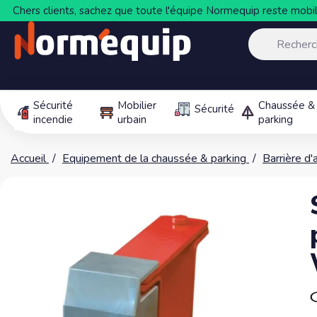
Chers clients, sachez que toute l'équipe Normequip reste mobili
Sécurité
Mobilier
Chaussée &
Sécurité
incendie
urbain
parking
Accueil
Equipement de la chaussée & parking
Barrière d'