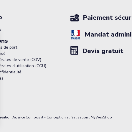
p
Paiement sécur
s
Mandat adminis
ons
is de port
Devis gratuit
isé
érales de vente (CGV)
rales d'utilisation (CGU)
nfidentialité
es
réation Agence Compos’it - Conception et réalisation : MyWebShop