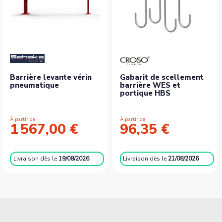
Barrière levante vérin
Gabarit de scellement
pneumatique
barrière WES et
portique HBS
À partir de
À partir de
1 567,00 €
96,35 €
Livraison
dès le
19/08/2026
Livraison
dès le
21/08/2026