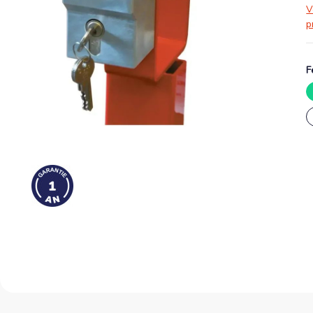
V
p
F