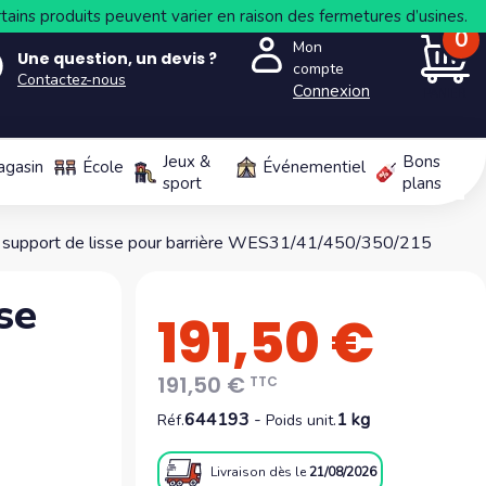
tains produits peuvent varier en raison des fermetures d’usines.
0
Mon
Une question, un devis ?
compte
Contactez-nous
Connexion
PANIER
Jeux &
Bons
agasin
École
Événementiel
sport
plans
e support de lisse pour barrière WES31/41/450/350/215
se
191,50 €
191,50 €
TTC
644193
-
1 kg
Réf.
Poids unit.
Livraison
dès le
21/08/2026