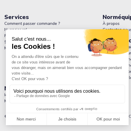
Services
Norméqui
Comment passer commande ?
À propos
Nuancier ral
Contactez-nou
FAQ - Tout savoir sur Normequip : Produits,
Informati
Services et Politique de Retour
Livraison et fra
Magasins
Paiement sécur
Conditions gén
Conditions géné
Politique de co
Mentions légal
Mon compte
Identifiant
Mon compte
© 2026 - Normequip.com -
Mentions légales
-
Politique de confidentialité
- C