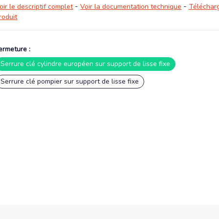
-
-
oir le descriptif complet
Voir la documentation technique
Télécharg
roduit
ermeture :
Serrure clé cylindre européen sur support de lisse fixe
Serrure clé pompier sur support de lisse fixe