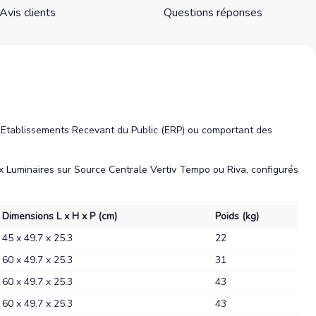
Avis clients
Questions réponses
des Etablissements Recevant du Public (ERP) ou comportant des
ux Luminaires sur Source Centrale Vertiv Tempo ou Riva, configurés
Dimensions L x H x P (cm)
Poids (kg)
45 x 49.7 x 25.3
22
60 x 49.7 x 25.3
31
60 x 49.7 x 25.3
43
60 x 49.7 x 25.3
43