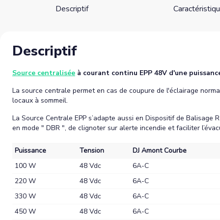
Descriptif
Caractéristiq
Descriptif
Source centralisée
à courant continu EPP 48V d'une puissanc
La source centrale permet en cas de coupure de l'éclairage normal
locaux à sommeil.
La Source Centrale EPP s’adapte aussi en Dispositif de Balisage R
en mode " DBR ", de clignoter sur alerte incendie et faciliter l’év
Puissance
Tension
DJ Amont Courbe
100 W
48 Vdc
6A-C
220 W
48 Vdc
6A-C
330 W
48 Vdc
6A-C
450 W
48 Vdc
6A-C