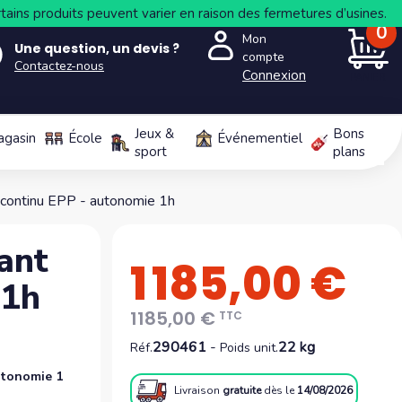
tains produits peuvent varier en raison des fermetures d’usines.
0
Mon
Une question, un devis ?
compte
Contactez-nous
Connexion
PANIER
Jeux &
Bons
agasin
École
Événementiel
sport
plans
t continu EPP - autonomie 1h
ant
1 185,00 €
 1h
1185,00 €
TTC
290461
-
22 kg
Réf.
Poids unit.
utonomie 1
Livraison
gratuite
dès le
14/08/2026