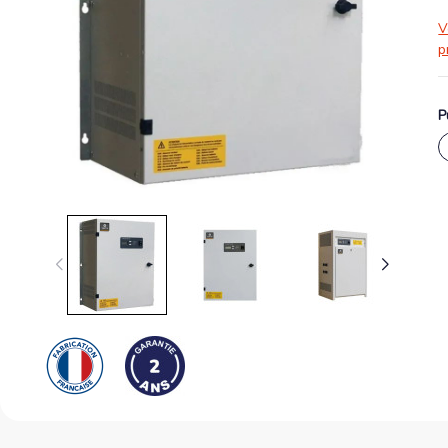
V
p
P