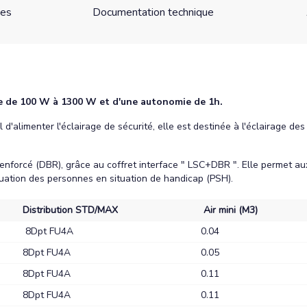
ues
Documentation technique
e de 100 W à 1300 W et d'une autonomie de 1h.
 d'alimenter l'éclairage de sécurité, elle est destinée à l'éclairage 
enforcé (DBR), grâce au coffret interface " LSC+DBR ". Elle permet a
acuation des personnes en situation de handicap (PSH).
Distribution STD/MAX
Air mini (M3)
8Dpt FU4A
0.04
8Dpt FU4A
0.05
8Dpt FU4A
0.11
8Dpt FU4A
0.11