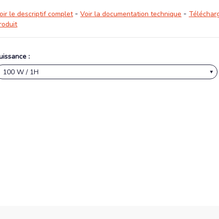
-
-
oir le descriptif complet
Voir la documentation technique
Télécharg
roduit
uissance :