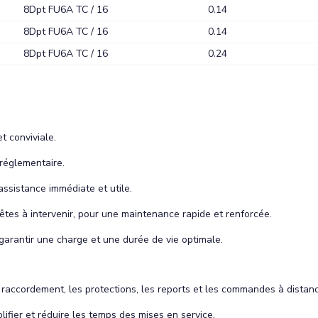
8Dpt FU6A TC / 16
0.14
8Dpt FU6A TC / 16
0.14
8Dpt FU6A TC / 16
0.24
t conviviale.
réglementaire.
ssistance immédiate et utile.
êtes à intervenir, pour une maintenance rapide et renforcée.
garantir une charge et une durée de vie optimale.
 raccordement, les protections, les reports et les commandes à distan
fier et réduire les temps des mises en service.