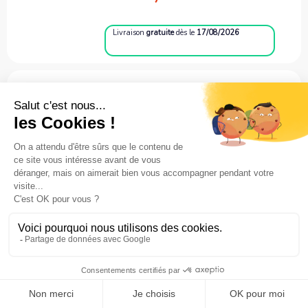
Livraison
gratuite
dès le
17/08/2026
Armoire forte anti feu Paper Fire
110 - 110 litres
À partir de
4 499,00 €
Livraison
gratuite
dès le
17/08/2026