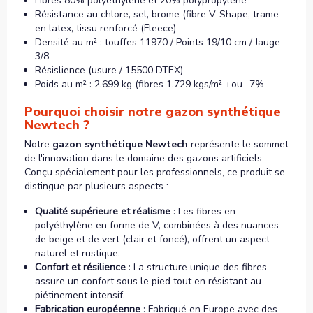
Fibres 80% polyéthylène et 20% polypropylène
Résistance au chlore, sel, brome (fibre V-Shape, trame
en latex, tissu renforcé (Fleece)
Densité au m² : touffes 11970 / Points 19/10 cm / Jauge
3/8
Résislience (usure / 15500 DTEX)
Poids au m² : 2.699 kg (fibres 1.729 kgs/m² +ou- 7%
Pourquoi choisir notre gazon synthétique
Newtech ?
Notre
gazon synthétique Newtech
représente le sommet
de l'innovation dans le domaine des gazons artificiels.
Conçu spécialement pour les professionnels, ce produit se
distingue par plusieurs aspects :
Qualité supérieure et réalisme
: Les fibres en
polyéthylène en forme de V, combinées à des nuances
de beige et de vert (clair et foncé), offrent un aspect
naturel et rustique.
Confort et résilience
: La structure unique des fibres
assure un confort sous le pied tout en résistant au
piétinement intensif.
Fabrication européenne
: Fabriqué en Europe avec des