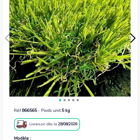
Réf.
866565
-
Poids unit.
5 kg
Livraison
dès le
28/08/2026
Modèle :