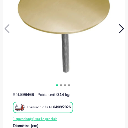
Réf.
598466
-
Poids unit.
0.14 kg
Livraison
dès le
04/09/2026
1 question(s) sur le produit
Diamètre (cm) :