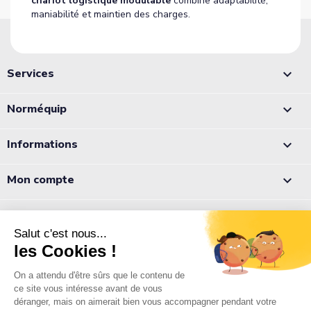
chariot logistique modulable
combine adaptabilité,
maniabilité et maintien des charges.
Services

Norméquip

Informations

Mon compte

Appelez-nous :
05 56 78 78 10
Notre équipe est à votre écoute du lundi au jeudi de 8h à 12h et
de 13h à 18h et le vendredi de 8h à 12h et de 13h à 17h.
Normequip