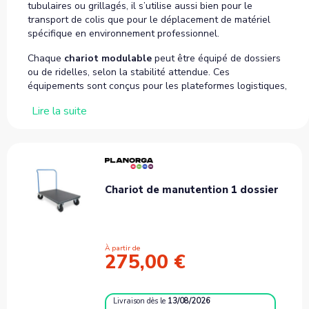
tubulaires ou grillagés, il s’utilise aussi bien pour le
transport de colis que pour le déplacement de matériel
spécifique en environnement professionnel.
Chaque
chariot modulable
peut être équipé de dossiers
ou de ridelles, selon la stabilité attendue. Ces
équipements sont conçus pour les plateformes logistiques,
les services techniques ou les zones de stockage où les
Lire la suite
configurations changent selon les flux.
Utilisé comme
chariot logistique modulable
, il facilite le
quotidien des opérateurs en combinant souplesse de
configuration et sécurité de transport pour les charges
lourdes ou irrégulières.
Chariot de manutention 1 dossier
À partir de
275,00 €
Livraison
dès le
13/08/2026