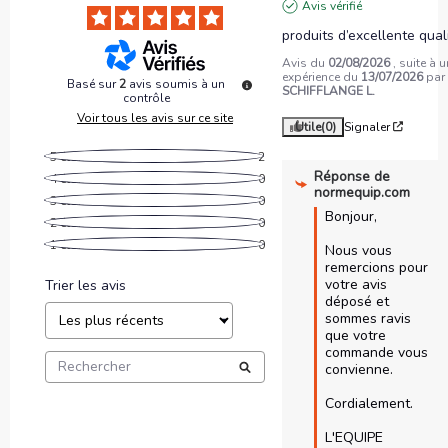
Avis vérifié
produits d’excellente qual
Avis du
02/08/2026
, suite à 
expérience du
13/07/2026
par
Basé sur
2
avis soumis à un
SCHIFFLANGE L.
contrôle
Voir tous les avis sur ce site
Utile
(0)
Signaler
5
étoiles
2
Réponse de
4
étoiles
0
normequip.com
3
étoiles
0
Bonjour,

2
étoiles
0
1
étoile
0
Nous vous 
remercions pour 
votre avis 
Trier les avis
déposé et 
sommes ravis 
que votre 
commande vous 
convienne.

Cordialement.

L'EQUIPE 