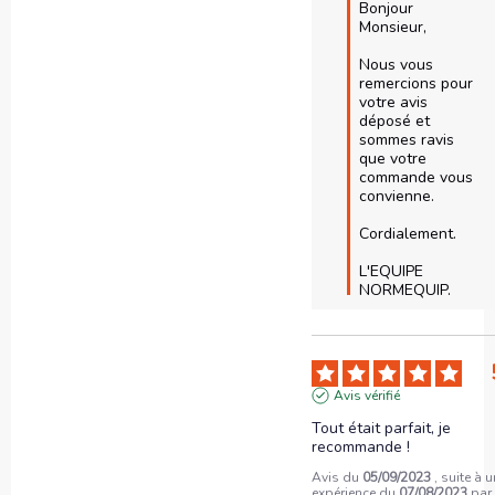
Bonjour 
Monsieur,

Nous vous 
remercions pour 
votre avis 
déposé et 
sommes ravis 
que votre 
commande vous 
convienne.

Cordialement.

L'EQUIPE 
NORMEQUIP.
Avis vérifié
Tout était parfait, je 
recommande !
Avis du
05/09/2023
, suite à 
expérience du
07/08/2023
pa