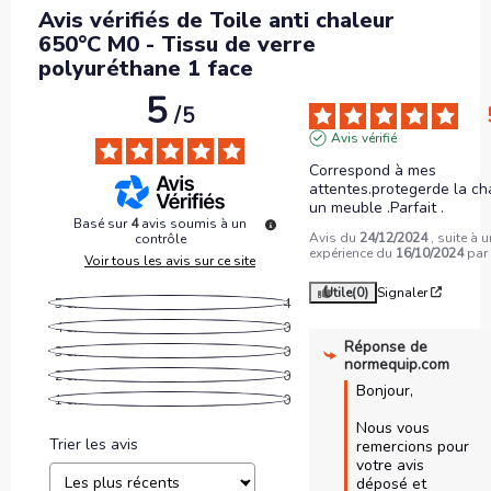
Avis vérifiés de Toile anti chaleur
650°C M0 - Tissu de verre
polyuréthane 1 face
5
/
5
Avis vérifié
Correspond à mes 
attentes.protegerde la cha
un meuble .Parfait .
Basé sur
4
avis soumis à un
Avis du
24/12/2024
, suite à 
contrôle
expérience du
16/10/2024
pa
Voir tous les avis sur ce site
Utile
(0)
Signaler
5
étoiles
4
4
étoiles
0
Réponse de
3
étoiles
0
normequip.com
2
étoiles
0
Bonjour,

1
étoile
0
Nous vous 
Trier les avis
remercions pour 
votre avis 
déposé et 