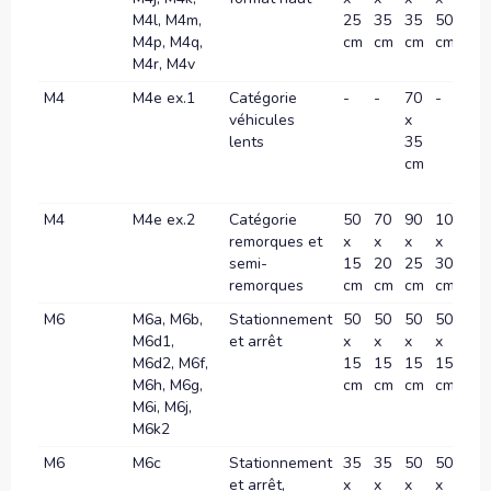
M4l, M4m,
25
35
35
50
70
M4p, M4q,
cm
cm
cm
cm
c
M4r, M4v
M4
M4e ex.1
Catégorie
-
-
70
-
10
véhicules
x
x
lents
35
60
cm
c
M4
M4e ex.2
Catégorie
50
70
90
100
12
remorques et
x
x
x
x
x
semi-
15
20
25
30
40
remorques
cm
cm
cm
cm
c
M6
M6a, M6b,
Stationnement
50
50
50
50
-
M6d1,
et arrêt
x
x
x
x
M6d2, M6f,
15
15
15
15
M6h, M6g,
cm
cm
cm
cm
M6i, M6j,
M6k2
M6
M6c
Stationnement
35
35
50
50
-
et arrêt,
x
x
x
x