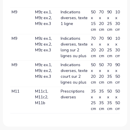
M9
M9z ex.1,
Indications
50
70
90
100
12
M9z ex.2,
diverses, texte
x
x
x
x
x
M9z ex.3
1 ligne
15
20
25
30
40
cm
cm
cm
cm
c
M9
M9z ex.1,
Indications
70
70
90
100
12
M9z ex.2,
diverses, texte
x
x
x
x
x
M9z ex.3
long sur 2
20
20
25
30
40
lignes ou plus
cm
cm
cm
cm
c
M9
M9z ex.1,
Indications
50
50
70
90
10
M9z ex.2,
diverses, texte
x
x
x
x
x
M9z ex.3
court sur 2
20
20
35
50
60
lignes ou plus
cm
cm
cm
cm
c
M11
M11c1,
Prescriptions
35
35
50
50
70
M11c2,
diverses
x
x
x
x
x
M11b
25
35
35
50
70
cm
cm
cm
cm
c