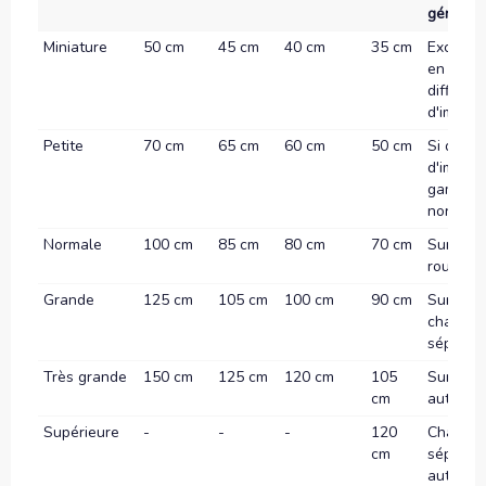
général
Miniature
50 cm
45 cm
40 cm
35 cm
Exclusi
en ville 
difficult
d'implan
Petite
70 cm
65 cm
60 cm
50 cm
Si diffic
d'implan
gamme
normale
Normale
100 cm
85 cm
80 cm
70 cm
Sur autr
routes
Grande
125 cm
105 cm
100 cm
90 cm
Sur rout
chaussé
séparée
Très grande
150 cm
125 cm
120 cm
105
Sur
cm
autorou
Supérieure
-
-
-
120
Chauss
cm
séparée
autorou