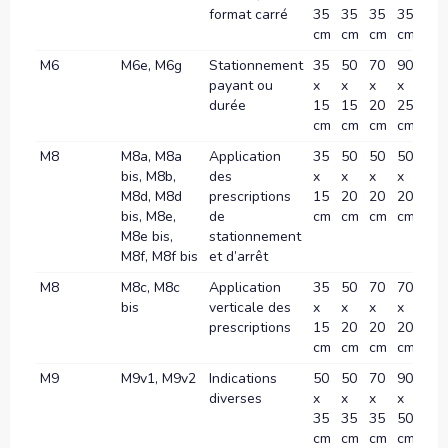
format carré
35
35
35
35
cm
cm
cm
cm
M6
M6e, M6g
Stationnement
35
50
70
90
-
payant ou
x
x
x
x
durée
15
15
20
25
cm
cm
cm
cm
M8
M8a, M8a
Application
35
50
50
50
-
bis, M8b,
des
x
x
x
x
M8d, M8d
prescriptions
15
20
20
20
bis, M8e,
de
cm
cm
cm
cm
M8e bis,
stationnement
M8f, M8f bis
et d’arrêt
M8
M8c, M8c
Application
35
50
70
70
-
bis
verticale des
x
x
x
x
prescriptions
15
20
20
20
cm
cm
cm
cm
M9
M9v1, M9v2
Indications
50
50
70
90
10
diverses
x
x
x
x
x
35
35
35
50
60
cm
cm
cm
cm
c