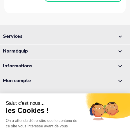
Services

Norméquip

Informations

Mon compte

Appelez-nous :
05 56 78 78 10
Notre équipe est à votre écoute du lundi au jeudi de 8h à 12h et
de 13h à 18h et le vendredi de 8h à 12h et de 13h à 17h.