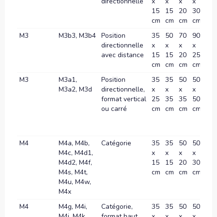
directionnelle
x
x
x
x
x
15
15
20
30
35
cm
cm
cm
cm
c
M3
M3b3, M3b4
Position
35
50
70
90
10
directionnelle
x
x
x
x
x
avec distance
15
15
20
25
30
cm
cm
cm
cm
c
M3
M3a1,
Position
35
35
50
50
70
M3a2, M3d
directionnelle,
x
x
x
x
x
format vertical
25
35
35
50
70
ou carré
cm
cm
cm
cm
c
M4
M4a, M4b,
Catégorie
35
35
50
50
70
M4c, M4d1,
x
x
x
x
x
M4d2, M4f,
15
15
20
30
35
M4s, M4t,
cm
cm
cm
cm
c
M4u, M4w,
M4x
M4
M4g, M4i,
Catégorie,
35
35
50
50
70
M4j, M4k,
format haut
x
x
x
x
x