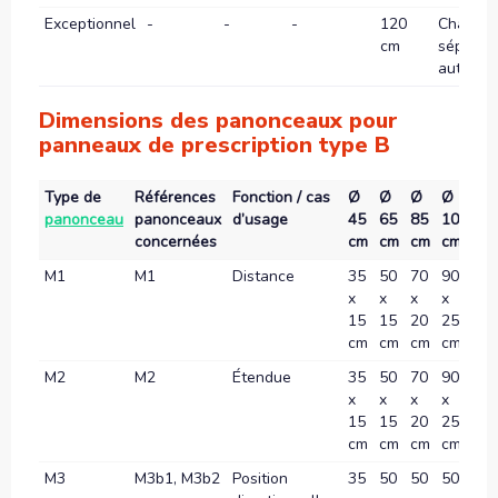
Exceptionnel
-
-
-
120
Chauss
cm
séparée
autorou
Dimensions des panonceaux pour
panneaux de prescription type B
Type de
Références
Fonction / cas
Ø
Ø
Ø
Ø
Ø
panonceau
panonceaux
d’usage
45
65
85
105
12
concernées
cm
cm
cm
cm
c
M1
M1
Distance
35
50
70
90
10
x
x
x
x
x
15
15
20
25
30
cm
cm
cm
cm
c
M2
M2
Étendue
35
50
70
90
10
x
x
x
x
x
15
15
20
25
30
cm
cm
cm
cm
c
M3
M3b1, M3b2
Position
35
50
50
50
70