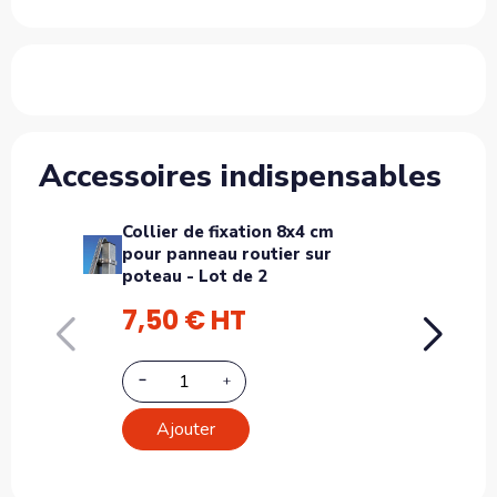
Accessoires indispensables
Collier de fixation 8x4 cm
Pot
pour panneau routier sur
sign
poteau - Lot de 2
7,50 € HT
3 
Ajouter