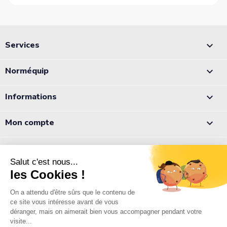
Services

Norméquip

Informations

Mon compte

Appelez-nous :
05 56 78 78 10
Notre équipe est à votre écoute du lundi au jeudi de 8h à 12h et
de 13h à 18h et le vendredi de 8h à 12h et de 13h à 17h.
Normequip
9 rue Pierre Paul de Riquet