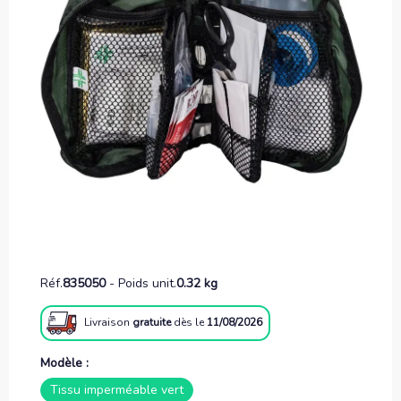
Réf.
835050
-
Poids unit.
0.32 kg
Livraison
gratuite
dès le
11/08/2026
Modèle :
Tissu imperméable vert