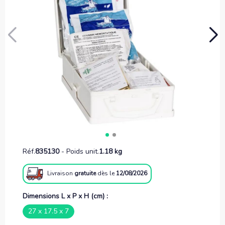
Réf.
835130
-
Poids unit.
1.18 kg
Livraison
gratuite
dès le
12/08/2026
Dimensions L x P x H (cm) :
27 x 17.5 x 7