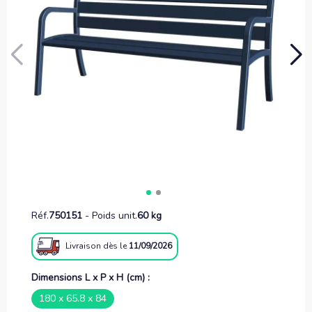
Réf.
750151
-
Poids unit.
60 kg
Livraison
dès le
11/09/2026
Dimensions L x P x H (cm) :
180 x 65.8 x 84