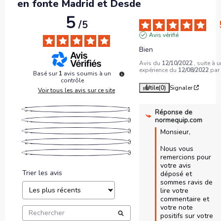
en fonte Madrid et Desde
5
/
5
Avis vérifié
Bien
Avis du
12/10/2022
, suite à 
expérience du
12/08/2022
pa
Basé sur
1
avis soumis à un
contrôle
Utile
(0)
Signaler
Voir tous les avis sur ce site
5
étoiles
1
Réponse de
normequip.com
4
étoiles
0
3
étoiles
0
Monsieur,

2
étoiles
0
Nous vous 
1
étoile
0
remercions pour 
votre avis 
Trier les avis
déposé et 
sommes ravis de 
lire votre 
commentaire et 
votre note 
positifs sur votre 