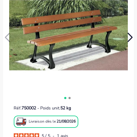
Réf.
750002
-
Poids unit.
52 kg
Livraison
dès le
21/08/2026
5
/
5
-
1
avis