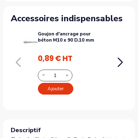
Accessoires indispensables
Goujon d'ancrage pour
Ban
béton M10 x 90 D.10 mm
font
trop
0,89 € HT
46
Ajouter
Descriptif