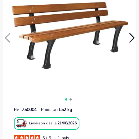
Réf.
750004
-
Poids unit.
52 kg
Livraison
dès le
21/08/2026
5
/
5
-
1
avis