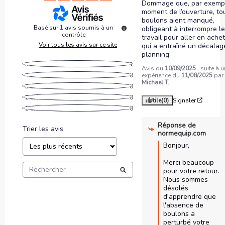
Dommage que, par exempl
moment de l’ouverture, tou
boulons aient manqué, 
Basé sur
1
avis soumis à un
obligeant à interrompre le
contrôle
travail pour aller en achete
Voir tous les avis sur ce site
qui a entraîné un décalage
planning.
5
étoiles
1
Avis du
10/09/2025
, suite à 
4
étoiles
0
expérience du
11/08/2025
par
Michael T.
3
étoiles
0
2
étoiles
0
Utile
(0)
Signaler
1
étoile
0
Réponse de
Trier les avis
normequip.com
Bonjour,

Merci beaucoup 
pour votre retour. 
Nous sommes 
désolés 
d'apprendre que 
l'absence de 
boulons a 
perturbé votre 