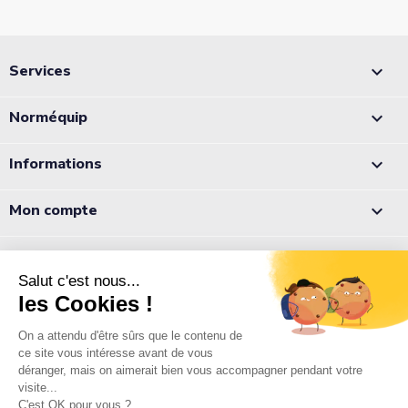
Services

Norméquip

Informations

Mon compte

Appelez-nous :
05 56 78 78 10
Notre équipe est à votre écoute du lundi au jeudi de 8h à 12h et
de 13h à 18h et le vendredi de 8h à 12h et de 13h à 17h.
Normequip
9 rue Pierre Paul de Riquet