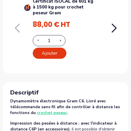
Certificat ISOCAL de 601 kg
Certi
à 1500 kg pour crochet
kg à
peseur Gram
pese
88,00 € HT
98,
Ajouter
A
Descriptif
Dynamomètre électronique Gram C6. Livré avec
télécommande sans fil afin de contrôler à distance les
fonctions du
crochet peseur
.
Impression des pesées à distance : avec l'indicateur à
distance C6P (en accessoires)
, il est possible d'obtenir