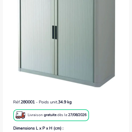
Réf.
280001
-
Poids unit.
34.9 kg
Livraison
gratuite
dès le
27/08/2026
Dimensions L x P x H (cm) :