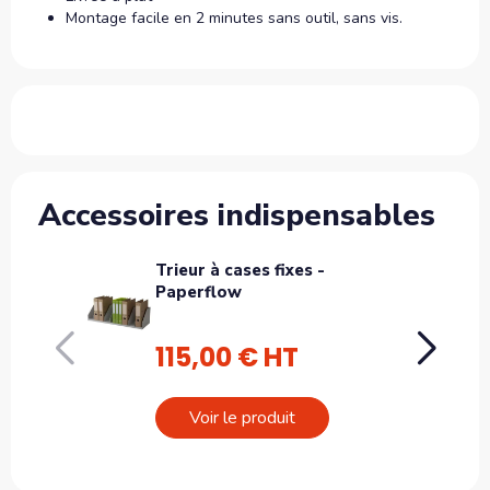
Montage facile en 2 minutes sans outil, sans vis.
Accessoires indispensables
Trieur à cases fixes -
Tr
Paperflow
P
115,00 € HT
2
Voir le produit