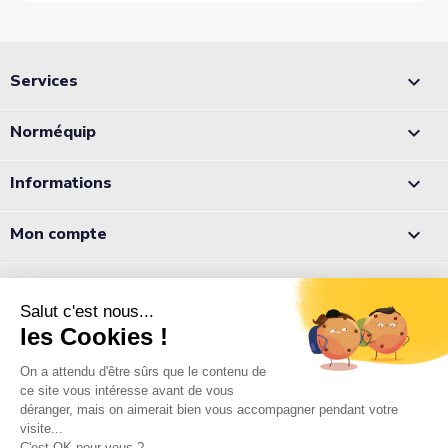
Services

Norméquip

Informations

Mon compte

Appelez-nous :
05 56 78 78 10
Notre équipe est à votre écoute du lundi au jeudi de 8h à 12h et
de 13h à 18h et le vendredi de 8h à 12h et de 13h à 17h.
Normequip
9 rue Pierre Paul de Riquet