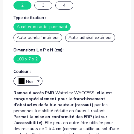
2
3
4
Type de fixation :
A coller ou auto-plombant
Auto-adhésif intérieur
Auto-adhésif extérieur
Dimensions L x P x H (cm) :
100 x 7 x 2
Couleur :
Noir
Rampe d’accès PMR
Wattelez WACCESS,
elle est
conçue spécialement pour le franchissement
d'obstacles de faible hauteur (ressaut)
par les
personnes à mobilité réduite en fauteuil roulant.
Permet la mise en conformité des ERP (loi sur
l'accessibilité).
Elle peut en outre être utilisée pour
des ressauts de 2 à 4 cm (comme la saillie au sol d'une