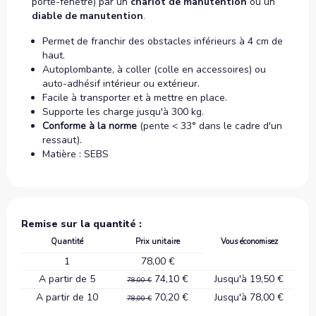
porte-fenêtre) par un
chariot de manutention
ou un
diable de manutention
.
Permet de franchir des obstacles inférieurs à 4 cm de
haut.
Autoplombante, à coller (colle en accessoires) ou
auto-adhésif intérieur ou extérieur.
Facile à transporter et à mettre en place.
Supporte les charge jusqu'à 300 kg.
Conforme à la norme
(pente < 33° dans le cadre d'un
ressaut).
Matière : SEBS
Remise sur la quantité :
Quantité
Prix unitaire
Vous économisez
1
78,00 €
A partir de 5
74,10 €
Jusqu'à 19,50 €
78,00 €
A partir de 10
70,20 €
Jusqu'à 78,00 €
78,00 €