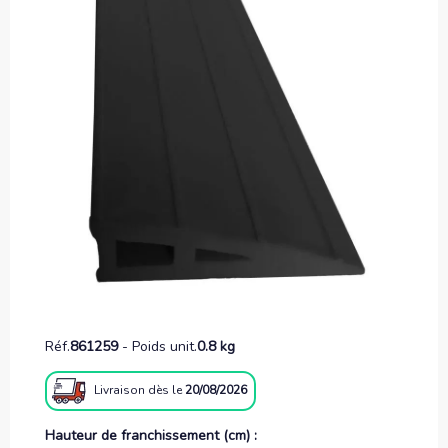
Réf.
861259
-
Poids unit.
0.8 kg
Livraison
dès le
20/08/2026
Hauteur de franchissement (cm) :