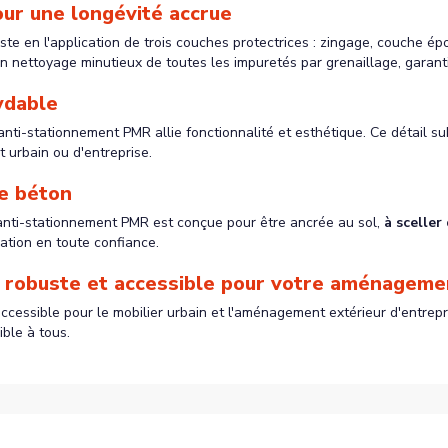
our une longévité accrue
e en l'application de trois couches protectrices : zingage, couche ép
n nettoyage minutieux de toutes les impuretés par grenaillage, garanti
xydable
anti-stationnement PMR allie fonctionnalité et esthétique. Ce détail su
 urbain ou d'entreprise.
le béton
e anti-stationnement PMR est conçue pour être ancrée au sol,
à sceller
sation en toute confiance.
n robuste et accessible pour votre aménageme
sible pour le mobilier urbain et l'aménagement extérieur d'entreprise. E
ble à tous.