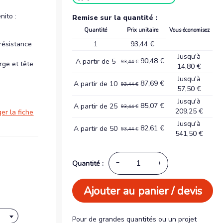
nito :
Remise sur la quantité :
Quantité
Prix unitaire
Vous économisez
1
93,44 €
 résistance
Jusqu'à
90,48 €
A partir de 5
93,44 €
rge et tête
14,80 €
Jusqu'à
87,69 €
A partir de 10
93,44 €
57,50 €
Jusqu'à
85,07 €
A partir de 25
93,44 €
209,25 €
er la fiche
Jusqu'à
82,61 €
A partir de 50
93,44 €
541,50 €
Quantité :
Ajouter au panier / devis
Pour de grandes quantités ou un projet