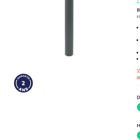
1
B
r
V
p
D
H