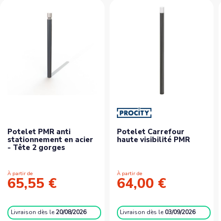
Potelet PMR anti
Potelet Carrefour
stationnement en acier
haute visibilité PMR
- Tête 2 gorges
À partir de
À partir de
65,55 €
64,00 €
Livraison
dès le
20/08/2026
Livraison
dès le
03/09/2026