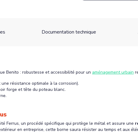
ues
Documentation technique
ue Benito : robustesse et accessibilité pour un
aménagement urbain
r
 une résistance optimale à la corrosion).
oir forge et tête du poteau blanc.
rne.
rus
aité Ferrus, un procédé spécifique qui protège le métal et assure une
r
extérieur en entreprise, cette borne saura résister au temps et aux él