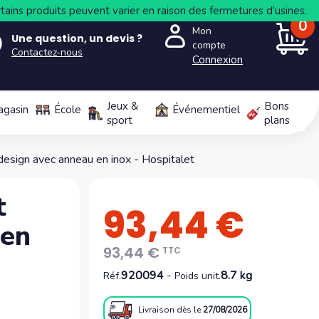
tains produits peuvent varier en raison des fermetures d’usines.
0
Mon
Une question, un devis ?
compte
Contactez-nous
Connexion
PANIER
Jeux &
Bons
agasin
École
Événementiel
sport
plans
esign avec anneau en inox - Hospitalet
t
93,44 €
 en
93,44 €
TTC
920094
-
8.7 kg
Réf.
Poids unit.
Livraison
dès le
27/08/2026