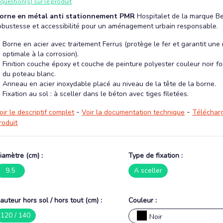
 question(s) sur le produit
orne en métal anti stationnement PMR
Hospitalet de la marque Be
obustesse et accessibilité pour un aménagement urbain responsable.
Borne en acier avec traitement Ferrus (protège le fer et garantit une
optimale à la corrosion).
Finition couche époxy et couche de peinture polyester couleur noir fo
du poteau blanc.
Anneau en acier inoxydable placé au niveau de la tête de la borne.
Fixation au sol : à sceller dans le béton avec tiges filetées.
-
-
oir le descriptif complet
Voir la documentation technique
Télécharg
roduit
iamètre (cm) :
Type de fixation :
9.5
A sceller
auteur hors sol / hors tout (cm) :
Couleur :
120 / 140
Noir