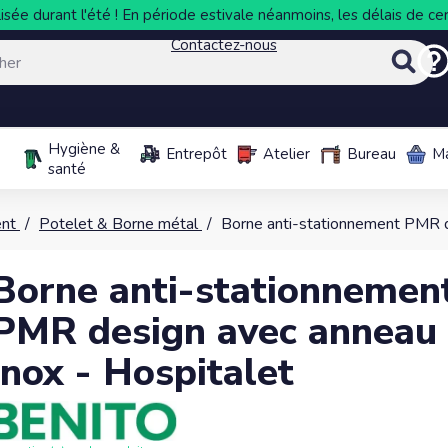
sée durant l'été ! En période estivale néanmoins, les délais de cer
Contactez-nous
Hygiène &
Entrepôt
Atelier
Bureau
M
santé
ent
Potelet & Borne métal
Borne anti-stationnement PMR d
Borne anti-stationnemen
PMR design avec anneau
inox - Hospitalet