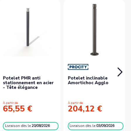
Potelet PMR anti
Potelet inclinable
stationnement en acier
Amortichoc Agglo
- Tête élégance
À partir de
À partir de
65,55 €
204,12 €
Livraison
dès le
20/08/2026
Livraison
dès le
03/09/2026