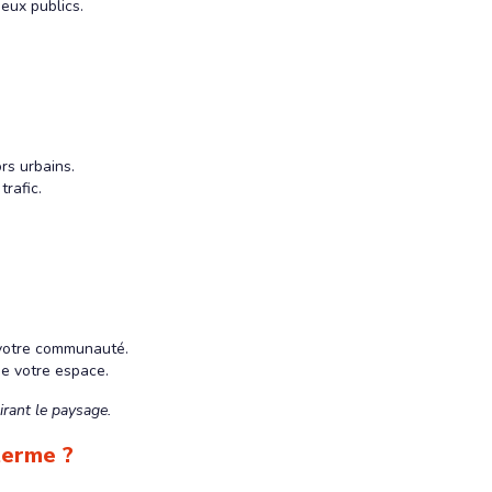
ieux publics.
rs urbains.
trafic.
 votre communauté.
de votre espace.
rant le paysage.
terme ?