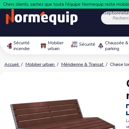
Chers clients, sachez que toute l'équipe Normequip reste mobilis
exceptionnell
Sécurité
Mobilier
Chaussée &
Sécurité
incendie
urbain
parking
Accueil
Mobilier urbain
Méridienne & Transat
Chaise lo
L
u