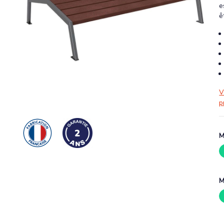
e
ê
V
p
M
M