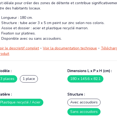
st idéale pour créer des zones de détente et contribue significativeme
tre des habitants locaux.
Longueur : 180 cm.
Structure : tube acier 3 x 5 cm peint sur zinc selon nos coloris.
Assise et dossier : acier et plastique recyclé marron.
Fixation sur platines.
Disponible avec ou sans accoudoirs.
-
-
oir le descriptif complet
Voir la documentation technique
Télécharg
roduit
odèle :
Dimensions L x P x H (cm) :
3 places
1 place
180 x 145.6 x 82.1
atière :
Structure :
Plastique recyclé / Acier
Avec accoudoirs
Sans accoudoirs