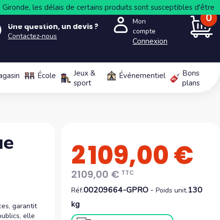
Gironde, les délais de certains produits sont susceptibles d'être
0
Mon
Contactez-nous
Une question, un devis ?
compte
Contactez-nous
Connexion
PANIER
Jeux &
Bons
agasin
École
Événementiel
sport
plans
ue
2 109,00 €
2109,00 €
TTC
00209664-GPRO
-
130
Réf.
Poids unit.
kg
ces, garantit
ublics, elle