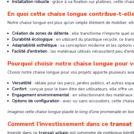
Installation robuste
: grâce à sa fixation sur platines, cette chai
En quoi cette chaise longue contribue-t-elle
Notre chaise longue est plus qu'un simple élément de mobilier; elle
Création de zones de détente
: elle transforme n'importe quel 
Durabilité écologique
: en utilisant du plastique recyclé, ce tra
Adaptabilité esthétique
: sa conception moderne et les options 
Facilité d'entretien
: les matériaux utilisés nécessitent peu d'entr
Pourquoi choisir notre chaise longue pour v
Choisir notre chaise longue pour vos projets apporte plusieurs ava
Versatilité
: idéale pour les parcs, jardins publics, et autres es
Confort
: conçue pour le bien-être des utilisateurs, elle offre un
Engagement environnemental
: en sélectionnant des matériaux 
Options de configuration
: avec ou sans accoudoirs, cette chais
Imaginez cette chaise longue placée le long d'une promenade en bor
Comment l'investissement dans ce
transat
Investir dans ce
transat urbain
est synonyme de nombreux bénéfi