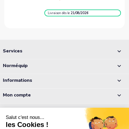
Livraison
dès le
21/08/2026
Services

Norméquip

Informations

Mon compte

Appelez-nous :
05 56 78 78 10