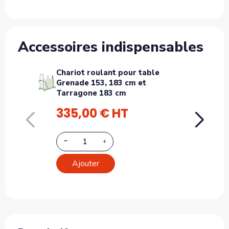
Accessoires indispensables
Chariot roulant pour table
Chari
Grenade 153, 183 cm et
Grena
Tarragone 183 cm
200 c
335,00 € HT
359
Ajouter
A