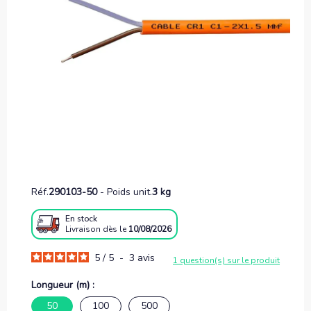
Réf.
290103-50
-
Poids unit.
3 kg
En stock
Livraison
dès le
10/08/2026
5
/
5
-
3
avis
1 question(s) sur le produit
Longueur (m) :
50
100
500