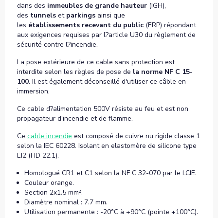
dans des
immeubles de grande hauteur
(IGH),
des
tunnels
et
parkings
ainsi que
les
établissements
recevant du public
(ERP) répondant
aux exigences requises par l?article U30 du règlement de
sécurité contre l?incendie.
La pose extérieure de ce cable sans protection est
interdite selon les règles de pose de
la norme NF C 15-
100
. Il est également déconseillé d'utiliser ce câble en
immersion.
Ce cable d?alimentation 500V résiste au feu et est non
propagateur d'incendie et de flamme.
Ce
cable incendie
est composé de cuivre nu rigide classe 1
selon la IEC 60228. Isolant en elastomère de silicone type
EI2 (HD 22.1).
Homologué CR1 et C1 selon la NF C 32-070 par le LCIE.
Couleur orange.
Section 2x1.5 mm².
Diamètre nominal : 7.7 mm.
Utilisation permanente : -20°C à +90°C (pointe +100°C).