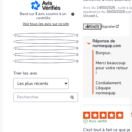
Avis du
14/03/2026
, suite à 
expérience du
03/03/2026
par
Basé sur
3
avis soumis à un
Vincent L.
contrôle
Voir tous les avis sur ce site
Utile
(0)
Signaler
5
étoiles
3
Réponse de
4
étoiles
0
normequip.com
3
étoiles
0
Bonjour,

2
étoiles
0
1
étoile
0
Merci beaucoup 
pour votre retour 
! 

Trier les avis
Cordialement.

L’équipe 
normequip
Avis vérifié
C’est tout à fait ce que je 