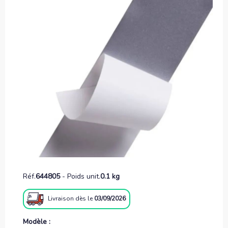
Réf.
644805
-
Poids unit.
0.1 kg
Livraison
dès le
03/09/2026
Modèle :