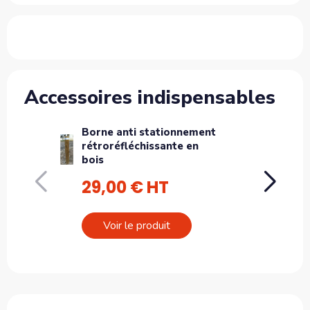
Accessoires indispensables
Borne anti stationnement
Bor
rétroréfléchissante en
rét
bois
29,00 € HT
35
Voir le produit