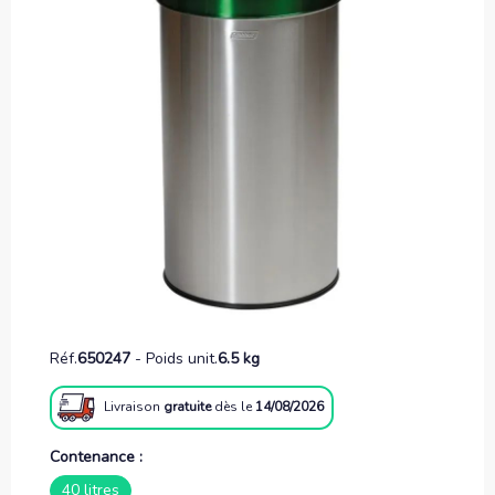
Réf.
650247
-
Poids unit.
6.5 kg
Livraison
gratuite
dès le
14/08/2026
Contenance :
40 litres