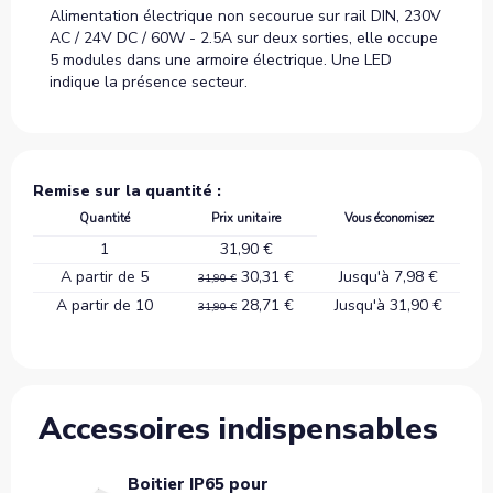
Alimentation électrique non secourue sur rail DIN, 230V
AC / 24V DC / 60W - 2.5A sur deux sorties, elle occupe
5 modules dans une armoire électrique. Une LED
indique la présence secteur.
Remise sur la quantité :
Quantité
Prix unitaire
Vous économisez
1
31,90 €
A partir de 5
30,31 €
Jusqu'à 7,98 €
31,90 €
A partir de 10
28,71 €
Jusqu'à 31,90 €
31,90 €
Accessoires indispensables
Boitier IP65 pour
Sewo