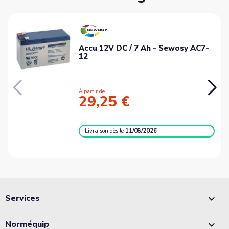
Accu 12V DC / 7 Ah - Sewosy AC7-
12
À partir de
29,25 €
Livraison
dès le
11/08/2026
Services

Norméquip
