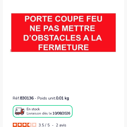
Réf.
830136
-
Poids unit.
0.01 kg
En stock
Livraison
dès le
10/08/2026
3.5
/
5
-
2
avis