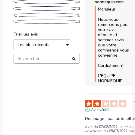
normequip.com
4
étoiles
0
3
étoiles
0
Monsieur,

2
étoiles
1
Nous vous 
1
étoile
0
remercions pour 
votre avis 
Trier les avis
déposé et 
sommes ravis 
que votre 
commande vous 
convienne.

Cordialement.

L'EQUIPE 
NORMEQUIP.
Avis vérifié
Dommage : pas autocollan
Avis du
07/08/2022
, suite à 
expérience du
05/07/2022
pa