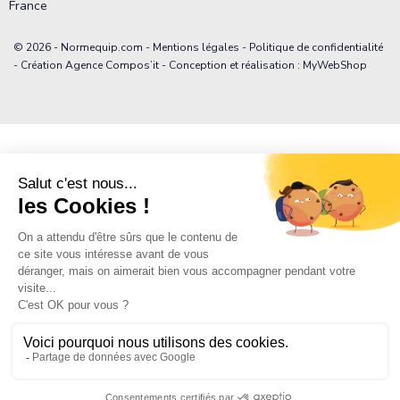
France
© 2026 - Normequip.com -
Mentions légales
-
Politique de confidentialité
- Création Agence Compos’it - Conception et réalisation : MyWebShop
2,90 €
Ajouter au pani
/ devis
2,90 €
TTC
Livraison dès le 10/08/2026
Pour de grandes quantités ou un projet personnalisé