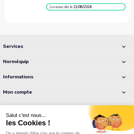
Livraison
dès le
21/08/2026
Services

Norméquip

Informations

Mon compte

Appelez-nous :
05 56 78 78 10
Notre équipe est à votre écoute du lundi au jeudi de 8h à 12h et