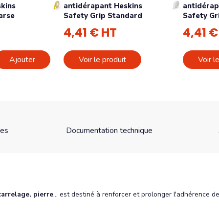
kins
antidérapant Heskins
antidérap
arse
Safety Grip Standard
Safety Gr
4,41 € HT
4,41 €
Ajouter
Voir le produit
Voir l
ues
Documentation technique
arrelage, pierre
... est destiné à renforcer et prolonger l'adhérence 