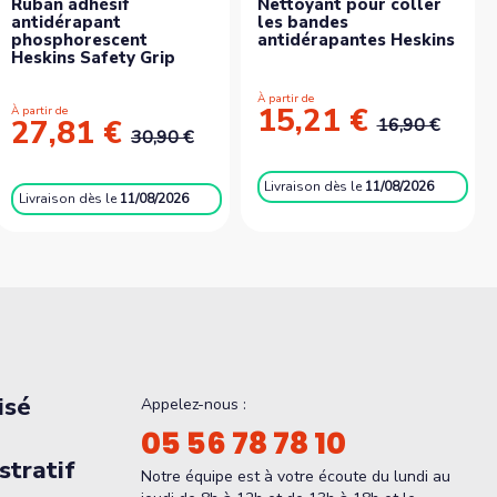
Ruban adhésif
Nettoyant pour coller
antidérapant
les bandes
phosphorescent
antidérapantes Heskins
Heskins Safety Grip
À partir de
15,21 €
À partir de
27,81 €
16,90 €
30,90 €
Livraison
dès le
11/08/2026
Livraison
dès le
11/08/2026
isé
Appelez-nous :
05 56 78 78 10
tratif
Notre équipe est à votre écoute du lundi au