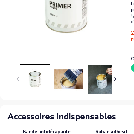
P
p
t
d
V
p
C
Accessoires indispensables
Bande antidérapante
Ruban adhésif