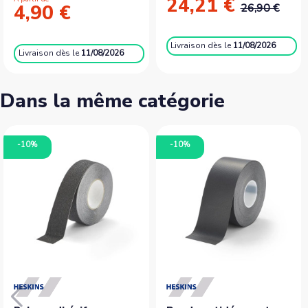
24,21 €
4,90 €
26,90 €
Livraison
dès le
11/08/2026
Livraison
dès le
11/08/2026
Dans la même catégorie
-10%
-10%