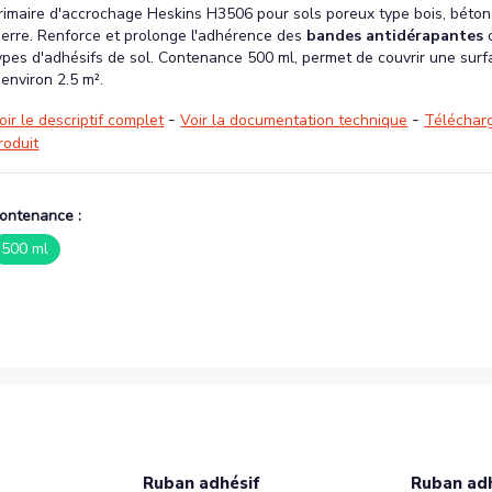
rimaire d'accrochage Heskins H3506 pour sols poreux type bois, béton,
ierre. Renforce et prolonge l'adhérence des
bandes antidérapantes
o
ypes d'adhésifs de sol. Contenance 500 ml, permet de couvrir une surf
'environ 2.5 m².
-
-
oir le descriptif complet
Voir la documentation technique
Télécharg
roduit
ontenance :
500 ml
Ruban adhésif
Ruban ad