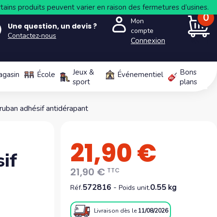
tains produits peuvent varier en raison des fermetures d’usines.
0
Mon
Une question, un devis ?
compte
Contactez-nous
Connexion
PANIER
Jeux &
Bons
agasin
École
Événementiel
sport
plans
ruban adhésif antidérapant
21,90 €
if
21,90 €
TTC
572816
-
0.55 kg
Réf.
Poids unit.
Livraison
dès le
11/08/2026