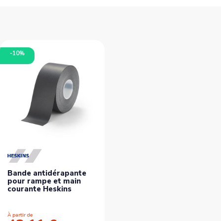
-10%
Bande antidérapante
pour rampe et main
courante Heskins
À partir de