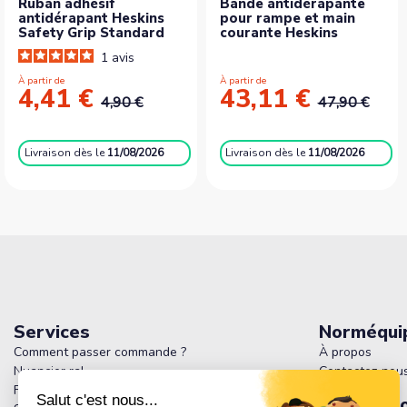
Ruban adhésif
Bande antidérapante
antidérapant Heskins
pour rampe et main
Safety Grip Standard
courante Heskins
1
avis
À partir de
À partir de
4,41 €
43,11 €
4,90 €
47,90 €
Livraison
dès le
11/08/2026
Livraison
dès le
11/08/2026
Services
Norméqui
Comment passer commande ?
À propos
Nuancier ral
Contactez-nou
FAQ - Tout savoir sur Normequip : Produits,
Informati