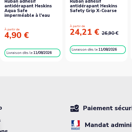
Ruban adhésif
Ruban adhésif
antidérapant Heskins
antidérapant Heskins
Aqua Safe
Safety Grip X-Coarse
imperméable à l'eau
À partir de
24,21 €
À partir de
4,90 €
26,90 €
Livraison
dès le
11/08/2026
Livraison
dès le
11/08/2026
p
Paiement sécur
s
Mandat adminis
ons