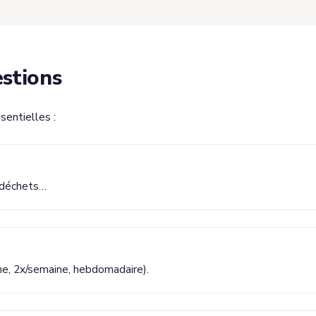
stions
sentielles :
iodéchets…
ne, 2x/semaine, hebdomadaire).