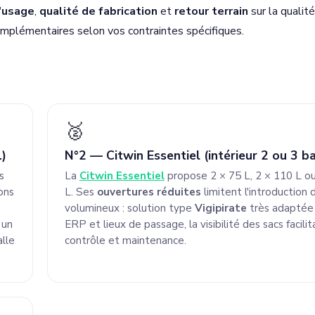
'usage
,
qualité de fabrication
et
retour terrain
sur la qualité
omplémentaires selon vos contraintes spécifiques.
🥈
L)
N°2 — Citwin Essentiel (intérieur 2 ou 3 b
s
La
Citwin Essentiel
propose 2 × 75 L, 2 × 110 L ou
ons
L. Ses
ouvertures réduites
limitent l'introduction 
volumineux : solution type
Vigipirate
très adaptée
 un
ERP et lieux de passage, la visibilité des sacs facilit
alle
contrôle et maintenance.