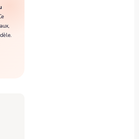
u
Ce
aux,
dèle.