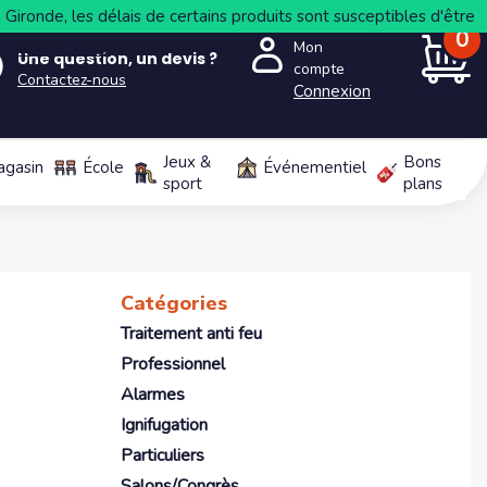
Gironde, les délais de certains produits sont susceptibles d'être
0
Mon
Contactez-nous
Une question, un devis ?
compte
Contactez-nous
Connexion
PANIER
Jeux &
Bons
agasin
École
Événementiel
sport
plans
Catégories
Traitement anti feu
Professionnel
Alarmes
Ignifugation
Particuliers
Salons/Congrès