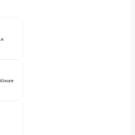
le.
illeure