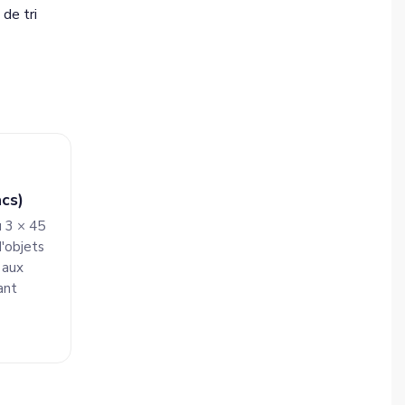
 de tri
acs)
 3 × 45
d'objets
 aux
ant