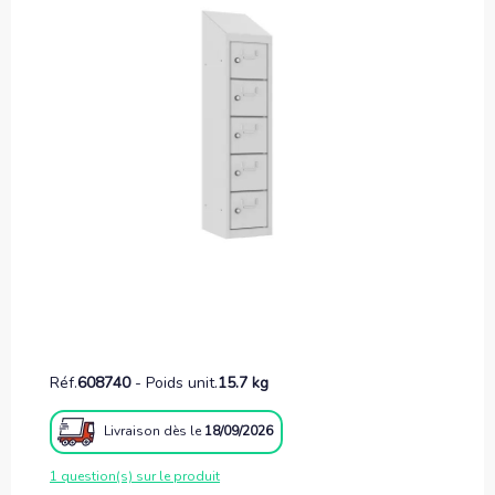
Réf.
608740
-
Poids unit.
15.7 kg
Livraison
dès le
18/09/2026
1 question(s) sur le produit