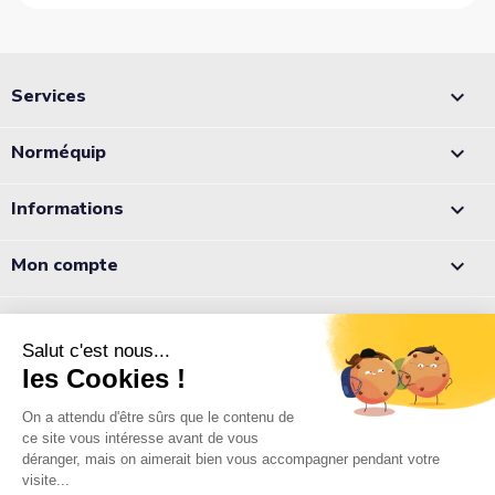
Services

Norméquip

Informations

Mon compte

Appelez-nous :
05 56 78 78 10
Notre équipe est à votre écoute du lundi au jeudi de 8h à 12h et
de 13h à 18h et le vendredi de 8h à 12h et de 13h à 17h.
Normequip
9 rue Pierre Paul de Riquet