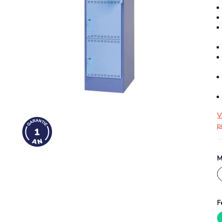
V
p
M
F