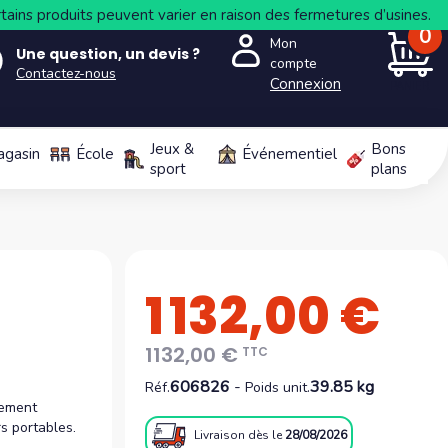
tains produits peuvent varier en raison des fermetures d’usines.
0
Mon
Une question, un devis ?
compte
Contactez-nous
Connexion
PANIER
Jeux &
Bons
agasin
École
Événementiel
sport
plans
1 132,00 €
1132,00 €
TTC
606826
-
39.85 kg
Réf.
Poids unit.
gement
s portables.
Livraison
dès le
28/08/2026