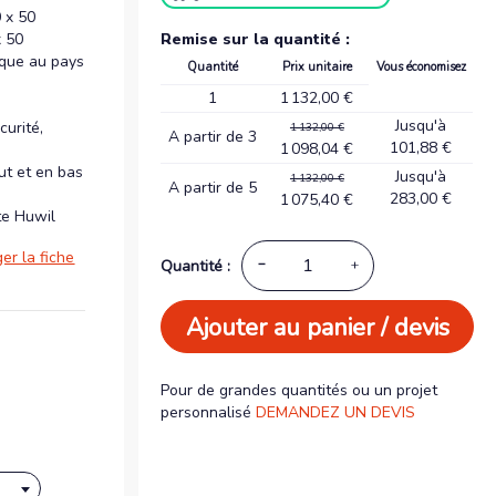
0 x 50
Remise sur la quantité :
x 50
ique au pays
Quantité
Prix unitaire
Vous économisez
1
1 132,00 €
Jusqu'à
curité,
1 132,00 €
A partir de 3
101,88 €
1 098,04 €
ut et en bas
Jusqu'à
1 132,00 €
A partir de 5
283,00 €
1 075,40 €
te Huwil
er la fiche
Quantité :
Ajouter au panier / devis
Pour de grandes quantités ou un projet
personnalisé
DEMANDEZ UN DEVIS