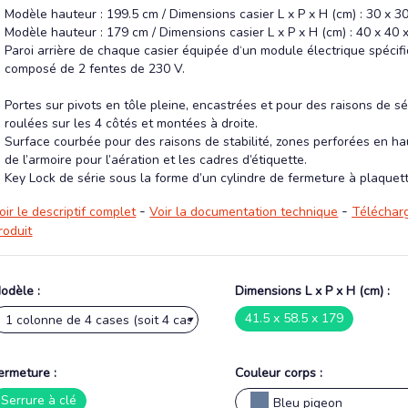
Modèle hauteur : 199.5 cm / Dimensions casier L x P x H (cm) : 30 x 3
Modèle hauteur : 179 cm / Dimensions casier L x P x H (cm) : 40 x 40 
Paroi arrière de chaque casier équipée d‘un module électrique spécif
composé de 2 fentes de 230 V.
Portes sur pivots en tôle pleine, encastrées et pour des raisons de sé
roulées sur les 4 côtés et montées à droite.
Surface courbée pour des raisons de stabilité, zones perforées en ha
de l’armoire pour l’aération et les cadres d’étiquette.
Key Lock de série sous la forme d’un cylindre de fermeture à plaquet
-
-
oir le descriptif complet
Voir la documentation technique
Télécharg
roduit
odèle :
Dimensions L x P x H (cm) :
41.5 x 58.5 x 179
ermeture :
Couleur corps :
Serrure à clé
Bleu pigeon