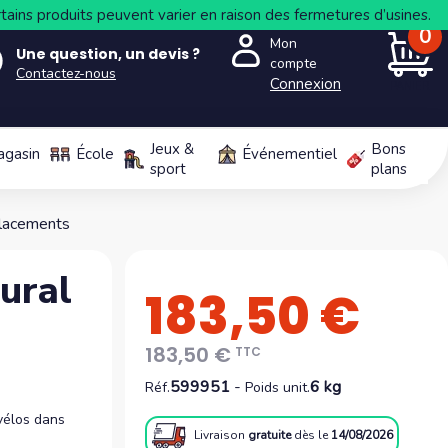
tains produits peuvent varier en raison des fermetures d’usines.
0
Mon
Une question, un devis ?
compte
Contactez-nous
Connexion
PANIER
Jeux &
Bons
agasin
École
Événementiel
sport
plans
placements
ural
183,50 €
183,50 €
TTC
599951
-
6 kg
Réf.
Poids unit.
vélos dans
Livraison
gratuite
dès le
14/08/2026