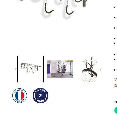
V
p
N