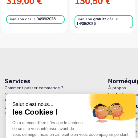
319,00 €
130,50 €
Livraison
dès le
04/09/2026
Livraison
gratuite
dès le
14/08/2026
Services
Norméqui
Comment passer commande ?
À propos
Nuancier ral
Contactez-nou
FAQ - Tout savoir sur Normequip : Produits,
Informati
Services et Politique de Retour
Livraison et fra
Magasins
Paiement sécur
Conditions gén
Conditions géné