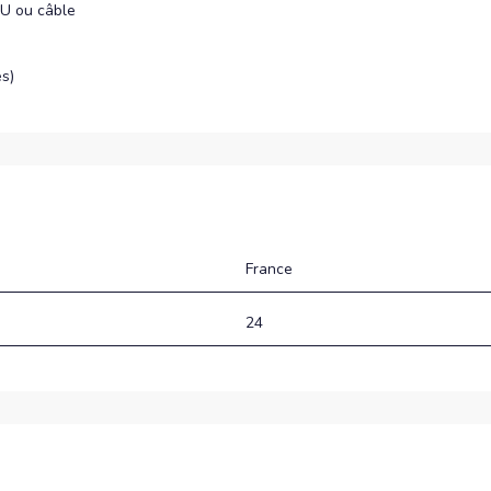
 U ou câble
es)
France
24