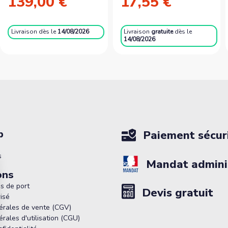
139,00 €
17,55 €
Livraison
dès le
14/08/2026
Livraison
gratuite
dès le
14/08/2026
p
Paiement sécur
s
Mandat adminis
ons
is de port
Devis gratuit
isé
érales de vente (CGV)
rales d'utilisation (CGU)