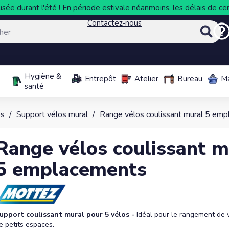
sée durant l'été ! En période estivale néanmoins, les délais de cer
Contactez-nous
Hygiène &
Entrepôt
Atelier
Bureau
M
santé
os
Support vélos mural
Range vélos coulissant mural 5 em
Range vélos coulissant m
5 emplacements
upport coulissant mural pour 5 vélos -
Idéal pour le rangement de 
e petits espaces.