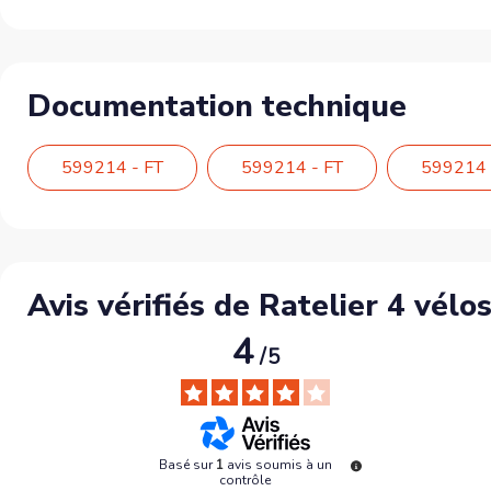
Documentation technique
599214 - FT
599214 - FT
599214 
Avis vérifiés de Ratelier 4 vél
4
/
5
Basé sur
1
avis soumis à un
contrôle