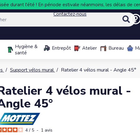
sée durant l'été ! En période estivale néanmoins, les délais de cer
Contactez-nous
Hygiène &
Entrepôt
Atelier
Bureau
M
santé
os
Support vélos mural
Ratelier 4 vélos mural - Angle 45°
Ratelier 4 vélos mural -
Angle 45°
4
/
5
-
1
avis