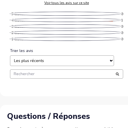
Voir tous les avis sur ce site
5
étoiles
0
4
étoiles
1
3
étoiles
0
2
étoiles
0
1
étoile
0
Trier les avis
Questions / Réponses