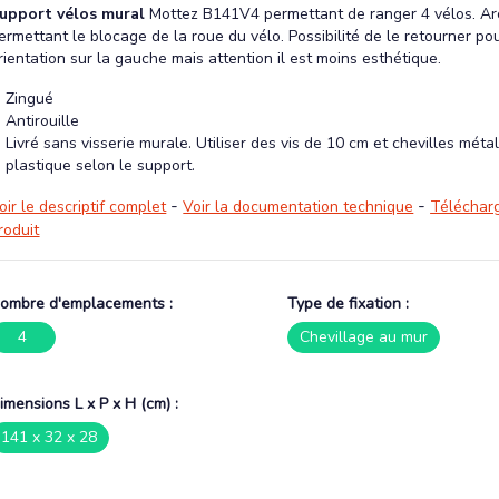
upport vélos mural
Mottez B141V4 permettant de ranger 4 vélos. A
ermettant le blocage de la roue du vélo. Possibilité de le retourner po
rientation sur la gauche mais attention il est moins esthétique.
Zingué
Antirouille
Livré sans visserie murale. Utiliser des vis de 10 cm et chevilles méta
plastique selon le support.
-
-
oir le descriptif complet
Voir la documentation technique
Télécharg
roduit
ombre d'emplacements :
Type de fixation :
4
Chevillage au mur
imensions L x P x H (cm) :
141 x 32 x 28