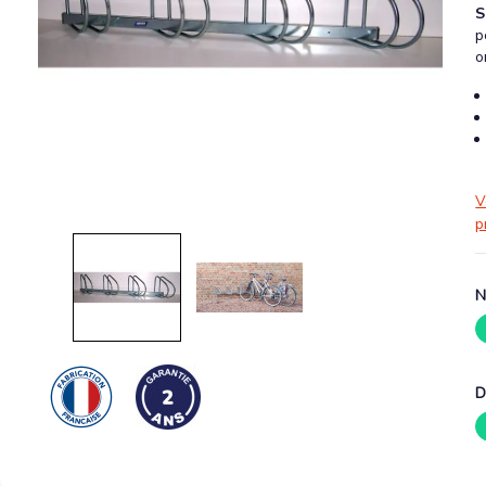
S
p
o
V
p
N
D