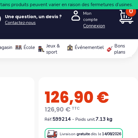
tains produits peuvent varier en raison des fermetures d’usines.
0
Mon
Une question, un devis ?
compte
Contactez-nous
Connexion
PANIER
Jeux &
Bons
agasin
École
Événementiel
sport
plans
126,90 €
126,90 €
TTC
599214
-
7.13 kg
Réf.
Poids unit.
Livraison
gratuite
dès le
14/08/2026