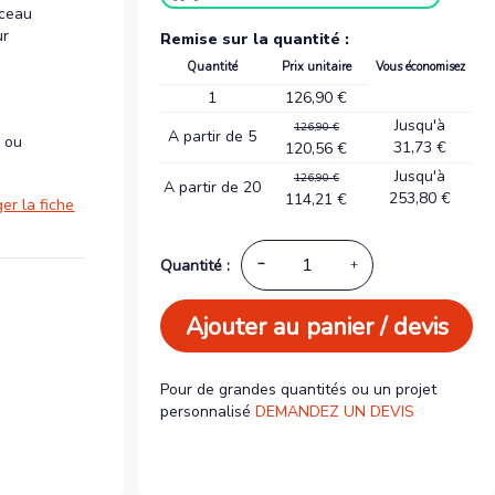
rceau
ur
Remise sur la quantité :
Quantité
Prix unitaire
Vous économisez
1
126,90 €
Jusqu'à
126,90 €
A partir de 5
l ou
31,73 €
120,56 €
Jusqu'à
126,90 €
A partir de 20
253,80 €
114,21 €
er la fiche
Quantité :
Ajouter au panier / devis
Pour de grandes quantités ou un projet
personnalisé
DEMANDEZ UN DEVIS