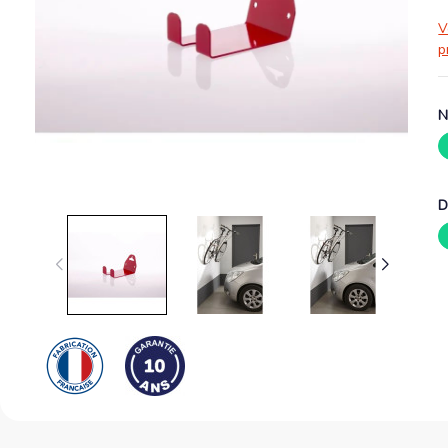
V
p
N
D