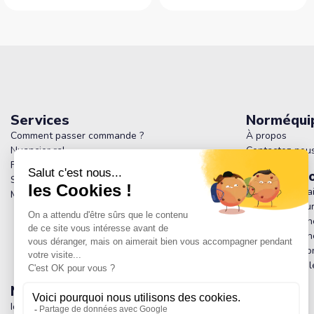
Services
Norméqui
Comment passer commande ?
À propos
Nuancier ral
Contactez-nou
FAQ - Tout savoir sur Normequip : Produits,
Informati
Services et Politique de Retour
Livraison et fra
Magasins
Paiement sécur
Conditions gén
Conditions géné
Politique de co
Mentions légal
Mon compte
Identifiant