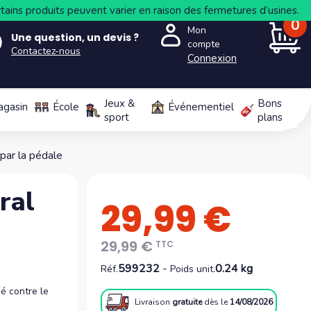
tains produits peuvent varier en raison des fermetures d’usines.
0
Mon
Une question, un devis ?
compte
Contactez-nous
Connexion
PANIER
Jeux &
Bons
agasin
École
Événementiel
sport
plans
 par la pédale
ral
29,99 €
29,99 €
TTC
599232
-
0.24 kg
Réf.
Poids unit.
ué contre le
Livraison
gratuite
dès le
14/08/2026