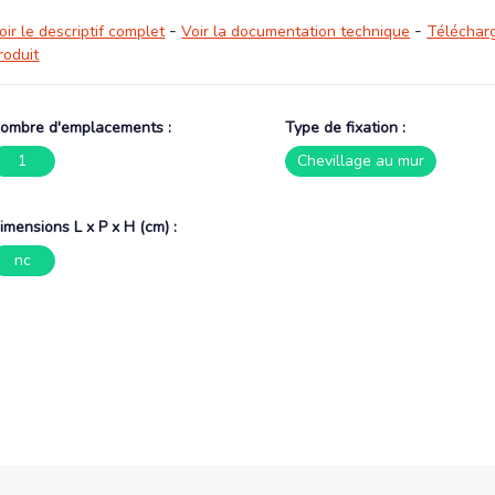
-
-
oir le descriptif complet
Voir la documentation technique
Télécharg
roduit
ombre d'emplacements :
Type de fixation :
1
Chevillage au mur
imensions L x P x H (cm) :
nc