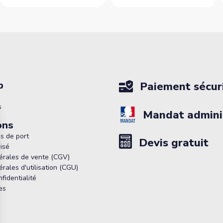
p
Paiement sécur
s
Mandat adminis
ons
is de port
Devis gratuit
isé
érales de vente (CGV)
rales d'utilisation (CGU)
nfidentialité
es