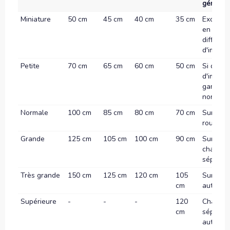
général
Miniature
50 cm
45 cm
40 cm
35 cm
Exclusi
en ville 
difficult
d'implan
Petite
70 cm
65 cm
60 cm
50 cm
Si diffic
d'implan
gamme
normale
Normale
100 cm
85 cm
80 cm
70 cm
Sur autr
routes
Grande
125 cm
105 cm
100 cm
90 cm
Sur rout
chaussé
séparée
Très grande
150 cm
125 cm
120 cm
105
Sur
cm
autorou
Supérieure
-
-
-
120
Chauss
cm
séparée
autorou