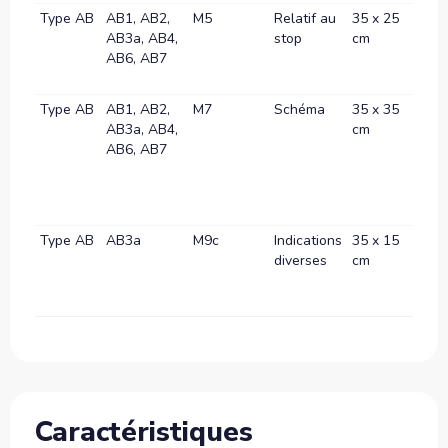
Type AB
AB1, AB2,
M5
Relatif au
35 x 25
50 x 
AB3a, AB4,
stop
cm
cm
AB6, AB7
Type AB
AB1, AB2,
M7
Schéma
35 x 35
50 x 
AB3a, AB4,
cm
cm
AB6, AB7
Type AB
AB3a
M9c
Indications
35 x 15
35 x 
diverses
cm
cm
Caractéristiques