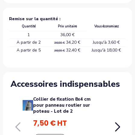
Remise sur la quantité :
Quantité
Prix unitaire
Vous économisez
1
36,00 €
A partir de 2
34,20 €
Jusqu'à 3,60 €
36,00 €
A partir de 5
32,40 €
Jusqu'à 18,00 €
36,00 €
Accessoires indispensables
Collier de fixation 8x4 cm
P
pour panneau routier sur
p
poteau - Lot de 2
7,50 € HT
2