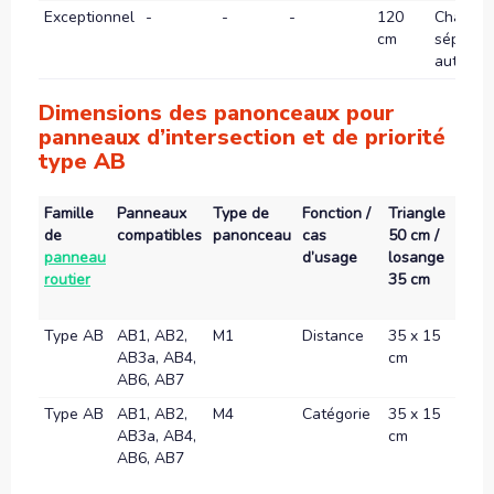
Exceptionnel
-
-
-
120
Chauss
cm
séparée
autorou
Dimensions des panonceaux pour
panneaux d’intersection et de priorité
type AB
Famille
Panneaux
Type de
Fonction /
Triangle
Trian
de
compatibles
panonceau
cas
50 cm /
70 cm
panneau
d’usage
losange
losa
routier
35 cm
50 c
Type AB
AB1, AB2,
M1
Distance
35 x 15
50 x 
AB3a, AB4,
cm
cm
AB6, AB7
Type AB
AB1, AB2,
M4
Catégorie
35 x 15
35 x 
AB3a, AB4,
cm
cm
AB6, AB7