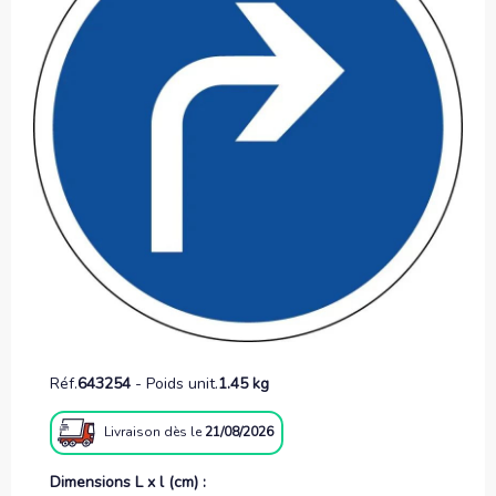
Réf.
643254
-
Poids unit.
1.45 kg
Livraison
dès le
21/08/2026
Dimensions L x l (cm) :