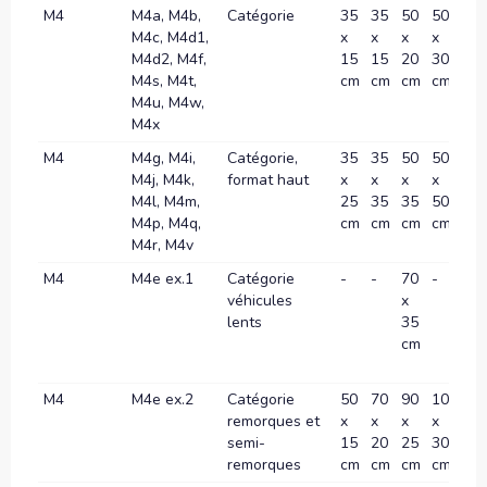
M4
M4a, M4b,
Catégorie
35
35
50
50
70
M4c, M4d1,
x
x
x
x
x
M4d2, M4f,
15
15
20
30
35
M4s, M4t,
cm
cm
cm
cm
c
M4u, M4w,
M4x
M4
M4g, M4i,
Catégorie,
35
35
50
50
70
M4j, M4k,
format haut
x
x
x
x
x
M4l, M4m,
25
35
35
50
70
M4p, M4q,
cm
cm
cm
cm
c
M4r, M4v
M4
M4e ex.1
Catégorie
-
-
70
-
10
véhicules
x
x
lents
35
60
cm
c
M4
M4e ex.2
Catégorie
50
70
90
100
12
remorques et
x
x
x
x
x
semi-
15
20
25
30
40
remorques
cm
cm
cm
cm
c