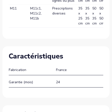
lignes ou plus
cm
cm
cm
cm
c
M11
M11c1,
Prescriptions
35
35
50
50
70
M11c2,
diverses
x
x
x
x
x
M11b
25
35
35
50
70
cm
cm
cm
cm
c
Caractéristiques
Fabrication
France
Garantie (mois)
24