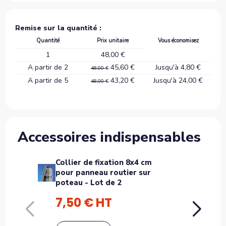
Remise sur la quantité :
Quantité
Prix unitaire
Vous économisez
1
48,00 €
A partir de 2
45,60 €
Jusqu'à 4,80 €
48,00 €
A partir de 5
43,20 €
Jusqu'à 24,00 €
48,00 €
Accessoires indispensables
Collier de fixation 8x4 cm
Pot
pour panneau routier sur
sign
poteau - Lot de 2
7,50 € HT
3 