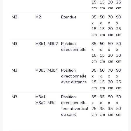
15
15
20
25
30
cm
cm
cm
cm
c
M2
M2
Étendue
35
50
70
90
10
x
x
x
x
x
15
15
20
25
30
cm
cm
cm
cm
c
M3
M3b1, M3b2
Position
35
50
50
50
70
directionnelle
x
x
x
x
x
15
15
20
30
35
cm
cm
cm
cm
c
M3
M3b3, M3b4
Position
35
50
70
90
10
directionnelle
x
x
x
x
x
avec distance
15
15
20
25
30
cm
cm
cm
cm
c
M3
M3a1,
Position
35
35
50
50
70
M3a2, M3d
directionnelle,
x
x
x
x
x
format vertical
25
35
35
50
70
ou carré
cm
cm
cm
cm
c