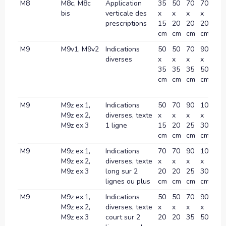
M8
M8c, M8c
Application
35
50
70
70
-
bis
verticale des
x
x
x
x
prescriptions
15
20
20
20
cm
cm
cm
cm
M9
M9v1, M9v2
Indications
50
50
70
90
10
diverses
x
x
x
x
x
35
35
35
50
60
cm
cm
cm
cm
c
M9
M9z ex.1,
Indications
50
70
90
100
12
M9z ex.2,
diverses, texte
x
x
x
x
x
M9z ex.3
1 ligne
15
20
25
30
40
cm
cm
cm
cm
c
M9
M9z ex.1,
Indications
70
70
90
100
12
M9z ex.2,
diverses, texte
x
x
x
x
x
M9z ex.3
long sur 2
20
20
25
30
40
lignes ou plus
cm
cm
cm
cm
c
M9
M9z ex.1,
Indications
50
50
70
90
10
M9z ex.2,
diverses, texte
x
x
x
x
x
M9z ex.3
court sur 2
20
20
35
50
60