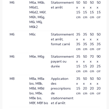
M6
M6a, M6b,
Stationnement
50
50
50
50
-
M6d1,
et arrêt
x
x
x
x
M6d2, M6f,
15
15
15
15
M6h, M6g,
cm
cm
cm
cm
M6i, M6j,
M6k2
M6
M6c
Stationnement
35
35
50
50
-
et arrêt,
x
x
x
x
format carré
35
35
35
35
cm
cm
cm
cm
M6
M6e, M6g
Stationnement
35
50
70
90
-
payant ou
x
x
x
x
durée
15
15
20
25
cm
cm
cm
cm
M8
M8a, M8a
Application
35
50
50
50
-
bis, M8b,
des
x
x
x
x
M8d, M8d
prescriptions
15
20
20
20
bis, M8e,
de
cm
cm
cm
cm
M8e bis,
stationnement
M8f, M8f bis
et d’arrêt