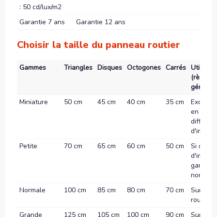
: 50 cd/lux/m2
Garantie 7 ans
Garantie 12 ans
Choisir la taille du panneau routier
Gammes
Triangles
Disques
Octogones
Carrés
Utilisati
(règle
général
Miniature
50 cm
45 cm
40 cm
35 cm
Exclusi
en ville 
difficult
d'implan
Petite
70 cm
65 cm
60 cm
50 cm
Si diffic
d'implan
gamme
normale
Normale
100 cm
85 cm
80 cm
70 cm
Sur autr
routes
Grande
125 cm
105 cm
100 cm
90 cm
Sur rout