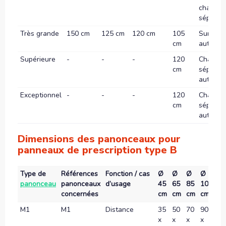
chaussé
séparée
Très grande
150 cm
125 cm
120 cm
105
Sur
cm
autorou
Supérieure
-
-
-
120
Chauss
cm
séparée
autorou
Exceptionnel
-
-
-
120
Chauss
cm
séparée
autorou
Dimensions des panonceaux pour
panneaux de prescription type B
Type de
Références
Fonction / cas
Ø
Ø
Ø
Ø
Ø
panonceau
panonceaux
d’usage
45
65
85
105
12
concernées
cm
cm
cm
cm
c
M1
M1
Distance
35
50
70
90
10
x
x
x
x
x