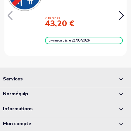
À partir de
43,20 €
Livraison
dès le
21/08/2026
Services

Norméquip

Informations

Mon compte
