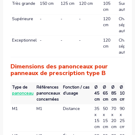
Très grande
150 cm
125 cm
120 cm
105
Sur
cm
autorou
Supérieure
-
-
-
120
Chauss
cm
séparée
autorou
Exceptionnel
-
-
-
120
Chauss
cm
séparée
autorou
Dimensions des panonceaux pour
panneaux de prescription type B
Type de
Références
Fonction / cas
Ø
Ø
Ø
Ø
Ø
panonceau
panonceaux
d’usage
45
65
85
105
12
concernées
cm
cm
cm
cm
c
M1
M1
Distance
35
50
70
90
10
x
x
x
x
x
15
15
20
25
30
cm
cm
cm
cm
c