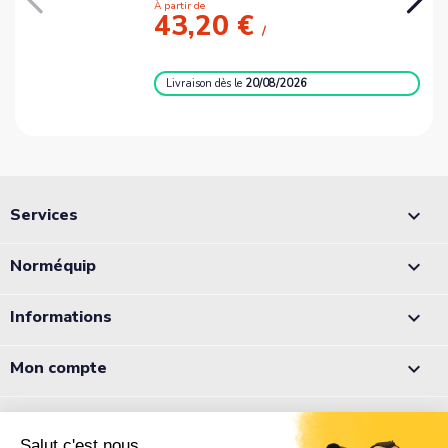
À partir de
43,20 €
Livraison
dès le
20/08/2026
Services

Norméquip

Informations

Mon compte

Appelez-nous :