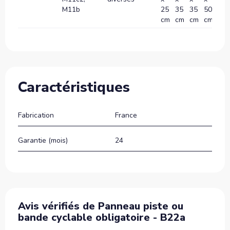
M11b
25
35
35
50
70
cm
cm
cm
cm
c
Caractéristiques
Fabrication
France
Garantie (mois)
24
Avis vérifiés de Panneau piste ou
bande cyclable obligatoire - B22a