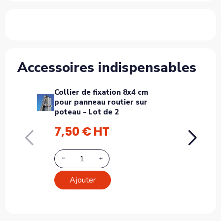
Accessoires indispensables
Collier de fixation 8x4 cm
Pot
pour panneau routier sur
sign
poteau - Lot de 2
7,50 € HT
3 
Ajouter