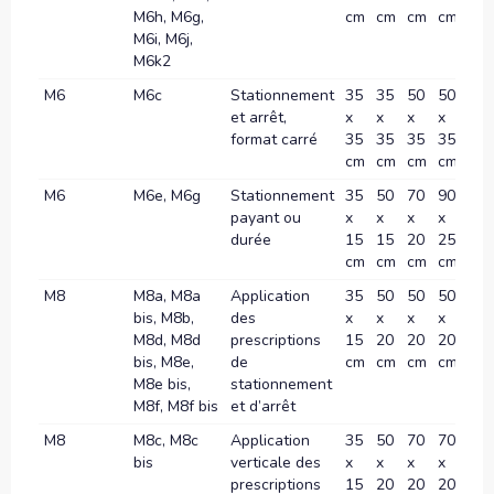
M6h, M6g,
cm
cm
cm
cm
M6i, M6j,
M6k2
M6
M6c
Stationnement
35
35
50
50
-
et arrêt,
x
x
x
x
format carré
35
35
35
35
cm
cm
cm
cm
M6
M6e, M6g
Stationnement
35
50
70
90
-
payant ou
x
x
x
x
durée
15
15
20
25
cm
cm
cm
cm
M8
M8a, M8a
Application
35
50
50
50
-
bis, M8b,
des
x
x
x
x
M8d, M8d
prescriptions
15
20
20
20
bis, M8e,
de
cm
cm
cm
cm
M8e bis,
stationnement
M8f, M8f bis
et d’arrêt
M8
M8c, M8c
Application
35
50
70
70
-
bis
verticale des
x
x
x
x
prescriptions
15
20
20
20