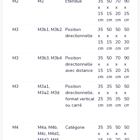
M2
M2
Étendue
35
50
70
90
10
x
x
x
x
x
15
15
20
25
30
cm
cm
cm
cm
c
M3
M3b1, M3b2
Position
35
50
50
50
70
directionnelle
x
x
x
x
x
15
15
20
30
35
cm
cm
cm
cm
c
M3
M3b3, M3b4
Position
35
50
70
90
10
directionnelle
x
x
x
x
x
avec distance
15
15
20
25
30
cm
cm
cm
cm
c
M3
M3a1,
Position
35
35
50
50
70
M3a2, M3d
directionnelle,
x
x
x
x
x
format vertical
25
35
35
50
70
ou carré
cm
cm
cm
cm
c
M4
M4a, M4b,
Catégorie
35
35
50
50
70
M4c, M4d1,
x
x
x
x
x
M4d2, M4f,
15
15
20
30
35