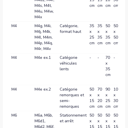
M4s, M4t,
cm
cm
cm
cm
c
M4u, M4w,
M4x
M4
M4g, M4i,
Catégorie,
35
35
50
50
70
M4j, M4k,
format haut
x
x
x
x
x
M4l, M4m,
25
35
35
50
70
M4p, M4q,
cm
cm
cm
cm
c
M4r, M4v
M4
M4e ex.1
Catégorie
-
-
70
-
10
véhicules
x
x
lents
35
60
cm
c
M4
M4e ex.2
Catégorie
50
70
90
100
12
remorques et
x
x
x
x
x
semi-
15
20
25
30
40
remorques
cm
cm
cm
cm
c
M6
M6a, M6b,
Stationnement
50
50
50
50
-
M6d1,
et arrêt
x
x
x
x
M6d2, M6f,
15
15
15
15