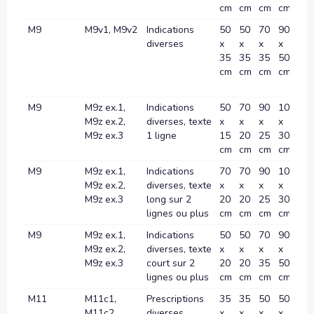
cm
cm
cm
cm
M9
M9v1, M9v2
Indications
50
50
70
90
10
diverses
x
x
x
x
x
35
35
35
50
60
cm
cm
cm
cm
c
M9
M9z ex.1,
Indications
50
70
90
100
12
M9z ex.2,
diverses, texte
x
x
x
x
x
M9z ex.3
1 ligne
15
20
25
30
40
cm
cm
cm
cm
c
M9
M9z ex.1,
Indications
70
70
90
100
12
M9z ex.2,
diverses, texte
x
x
x
x
x
M9z ex.3
long sur 2
20
20
25
30
40
lignes ou plus
cm
cm
cm
cm
c
M9
M9z ex.1,
Indications
50
50
70
90
10
M9z ex.2,
diverses, texte
x
x
x
x
x
M9z ex.3
court sur 2
20
20
35
50
60
lignes ou plus
cm
cm
cm
cm
c
M11
M11c1,
Prescriptions
35
35
50
50
70
M11c2,
diverses
x
x
x
x
x