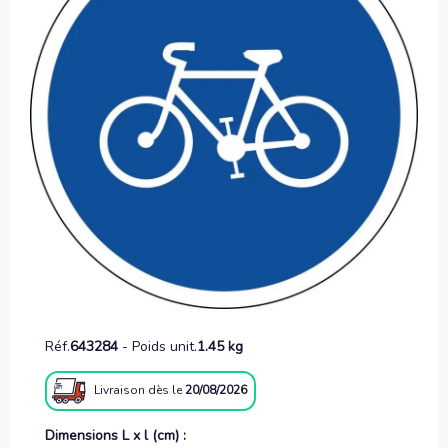
Réf.
643284
-
Poids unit.
1.45 kg
Livraison
dès le
20/08/2026
Dimensions L x l (cm) :