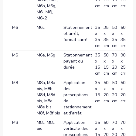
M6h, M6g,
cm
cm
cm
cm
M6i, M6j,
M6k2
M6
M6c
Stationnement
35
35
50
50
-
et arrêt,
x
x
x
x
format carré
35
35
35
35
cm
cm
cm
cm
M6
M6e, M6g
Stationnement
35
50
70
90
-
payant ou
x
x
x
x
durée
15
15
20
25
cm
cm
cm
cm
M8
M8a, M8a
Application
35
50
50
50
-
bis, M8b,
des
x
x
x
x
M8d, M8d
prescriptions
15
20
20
20
bis, M8e,
de
cm
cm
cm
cm
M8e bis,
stationnement
M8f, M8f bis
et d’arrêt
M8
M8c, M8c
Application
35
50
70
70
-
bis
verticale des
x
x
x
x
prescriptions
15
20
20
20