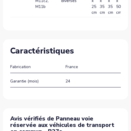
M11c2,
diverses
x
x
x
x
x
M11b
25
35
35
50
70
cm
cm
cm
cm
c
Caractéristiques
Fabrication
France
Garantie (mois)
24
Avis vérifiés de Panneau voie
réservée aux véhicules de transport