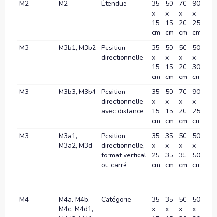
M2
M2
Étendue
35
50
70
90
10
x
x
x
x
x
15
15
20
25
30
cm
cm
cm
cm
c
M3
M3b1, M3b2
Position
35
50
50
50
70
directionnelle
x
x
x
x
x
15
15
20
30
35
cm
cm
cm
cm
c
M3
M3b3, M3b4
Position
35
50
70
90
10
directionnelle
x
x
x
x
x
avec distance
15
15
20
25
30
cm
cm
cm
cm
c
M3
M3a1,
Position
35
35
50
50
70
M3a2, M3d
directionnelle,
x
x
x
x
x
format vertical
25
35
35
50
70
ou carré
cm
cm
cm
cm
c
M4
M4a, M4b,
Catégorie
35
35
50
50
70
M4c, M4d1,
x
x
x
x
x