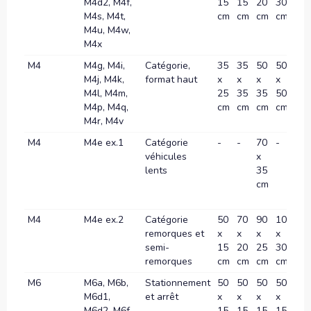
M4d2, M4f,
15
15
20
30
35
M4s, M4t,
cm
cm
cm
cm
c
M4u, M4w,
M4x
M4
M4g, M4i,
Catégorie,
35
35
50
50
70
M4j, M4k,
format haut
x
x
x
x
x
M4l, M4m,
25
35
35
50
70
M4p, M4q,
cm
cm
cm
cm
c
M4r, M4v
M4
M4e ex.1
Catégorie
-
-
70
-
10
véhicules
x
x
lents
35
60
cm
c
M4
M4e ex.2
Catégorie
50
70
90
100
12
remorques et
x
x
x
x
x
semi-
15
20
25
30
40
remorques
cm
cm
cm
cm
c
M6
M6a, M6b,
Stationnement
50
50
50
50
-
M6d1,
et arrêt
x
x
x
x
M6d2, M6f,
15
15
15
15