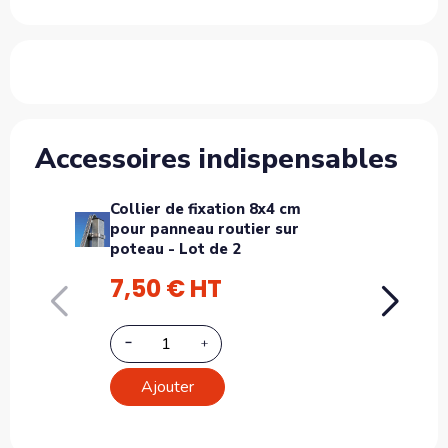
Accessoires indispensables
Collier de fixation 8x4 cm
Pot
pour panneau routier sur
sign
poteau - Lot de 2
7,50 € HT
3 
Ajouter