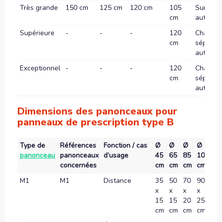
Très grande
150 cm
125 cm
120 cm
105
Sur
cm
autorou
Supérieure
-
-
-
120
Chauss
cm
séparée
autorou
Exceptionnel
-
-
-
120
Chauss
cm
séparée
autorou
Dimensions des panonceaux pour
panneaux de prescription type B
Type de
Références
Fonction / cas
Ø
Ø
Ø
Ø
Ø
panonceau
panonceaux
d’usage
45
65
85
105
12
concernées
cm
cm
cm
cm
c
M1
M1
Distance
35
50
70
90
10
x
x
x
x
x
15
15
20
25
30
cm
cm
cm
cm
c