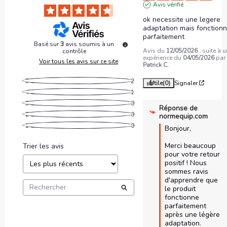
Avis vérifié
ok necessite une legere 
adaptation mais fonctionn
parfaitement
Basé sur
3
avis soumis à un
Avis du
12/05/2026
, suite à 
contrôle
expérience du
04/05/2026
par
Voir tous les avis sur ce site
Patrick C.
5
étoiles
2
Utile
(0)
Signaler
4
étoiles
1
3
étoiles
0
Réponse de
2
étoiles
0
normequip.com
1
étoile
0
Bonjour,

Merci beaucoup 
Trier les avis
pour votre retour 
positif ! Nous 
sommes ravis 
d'apprendre que 
le produit 
fonctionne 
parfaitement 
après une légère 
adaptation. 
