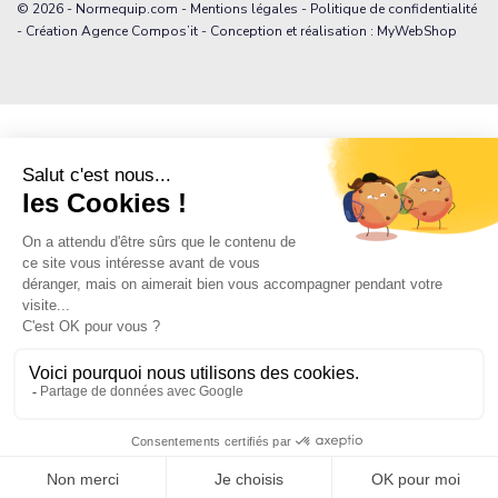
© 2026 - Normequip.com -
Mentions légales
-
Politique de confidentialité
- Création Agence Compos’it - Conception et réalisation : MyWebShop
19,90 €
Ajouter au pani
/ devis
19,90 €
TTC
Livraison dès le 11/08/2026
Pour de grandes quantités ou un projet personnalisé
DEMANDEZ UN DEVIS