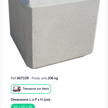
Réf.
607109
-
Poids unit.
206 kg
Transport sur devis
Dimensions L x P x H (cm) :
45 x 45 x 45