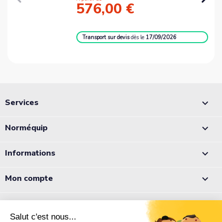
576,00 €
Transport sur devis
dès le
17/09/2026
Services

Norméquip

Informations

Mon compte

Appelez-nous :