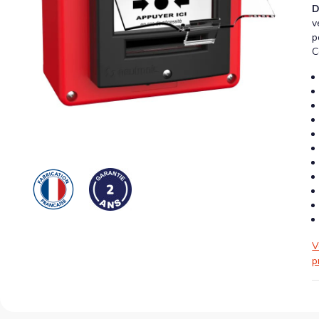
D
v
p
C
V
p