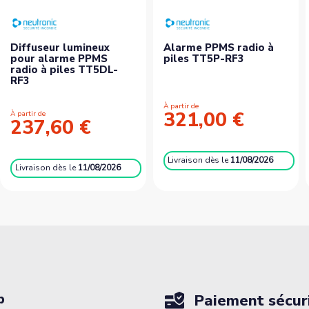
Diffuseur lumineux
Alarme PPMS radio à
pour alarme PPMS
piles TT5P-RF3
radio à piles TT5DL-
RF3
À partir de
321,00 €
À partir de
237,60 €
Livraison
dès le
11/08/2026
Livraison
dès le
11/08/2026
p
Paiement sécur