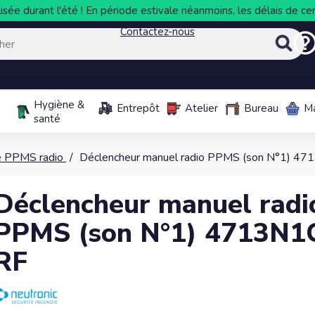
sée durant l'été ! En période estivale néanmoins, les délais de cer
Contactez-nous
Hygiène &
Entrepôt
Atelier
Bureau
M
santé
e PPMS radio
Déclencheur manuel radio PPMS (son N°1) 4
Déclencheur manuel radi
PPMS (son N°1) 4713N1
RF