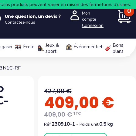
tains produits peuvent varier en raison des fermetures d’usines.
0
Mon
Une question, un devis ?
compte
Contactez-nous
Connexion
PANIER
Jeux &
Bons
agasin
École
Événementiel
sport
plans
713N1C-RF
o
427,00 €
409,00 €
C-
409,00 €
TTC
230910-1
-
0.5 kg
Réf.
Poids unit.