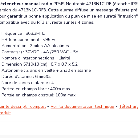
éclencheur manuel radio
PPMS Neutronic 4713N1C-RF (étanche IP65
ersion du 4713N1C-RF3. Cette alarme diffuse un message d'alerte pré
our garantir la bonne application du plan de mise en sureté "Intrusion"
ompatible avec du RF3 s'il reste sur les 4 zones.
Fréquence : 868.3MHz
HR fonctionnement : <95 %
Alimentation : 2 piles AA alcalines
Contact(s) : 30VDC - 4A /250 VAC - 5A
Nombre d'interconnections : illimité
Dimension 5710/13(cm) : 8.7 x 8.7 x 5.2
Autonomie : 2 ans en veille + 2h30 en alarme
Durée d'alarme : 6min30s
Nbre de zones d'alarme : 4
Portée en champs libre : 400m max
Portée en champs obstrué: 100m max
-
-
oir le descriptif complet
Voir la documentation technique
Télécharg
roduit