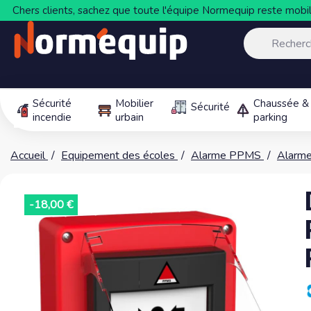
Chers clients, sachez que toute l'équipe Normequip reste mobili
Sécurité
Mobilier
Chaussée &
Sécurité
incendie
urbain
parking
Accueil
Equipement des écoles
Alarme PPMS
Alarm
-18,00 €
-18,00 €