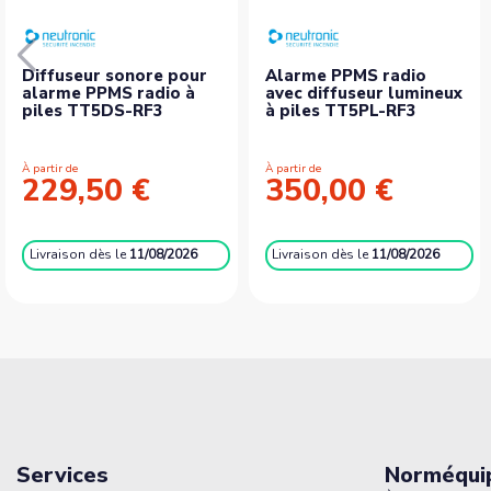
Diffuseur sonore pour
Alarme PPMS radio
alarme PPMS radio à
avec diffuseur lumineux
piles TT5DS-RF3
à piles TT5PL-RF3
À partir de
À partir de
229,50 €
350,00 €
Livraison
dès le
11/08/2026
Livraison
dès le
11/08/2026
Services
Norméqui