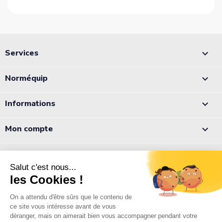
Services

Norméquip

Informations

Mon compte

Appelez-nous :
05 56 78 78 10
Notre équipe est à votre écoute du lundi au jeudi de 8h à 12h et
de 13h à 18h et le vendredi de 8h à 12h et de 13h à 17h.
Normequip