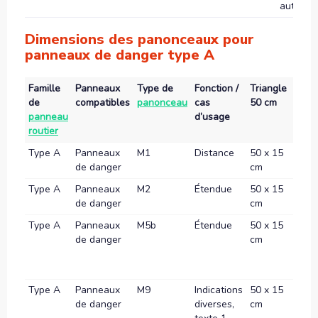
autorou
Dimensions des panonceaux pour
panneaux de danger type A
Famille
Panneaux
Type de
Fonction /
Triangle
Trian
de
compatibles
panonceau
cas
50 cm
70 c
panneau
d’usage
routier
Type A
Panneaux
M1
Distance
50 x 15
70 x 
de danger
cm
cm
Type A
Panneaux
M2
Étendue
50 x 15
70 x 
de danger
cm
cm
Type A
Panneaux
M5b
Étendue
50 x 15
70 x 
de danger
cm
cm
Type A
Panneaux
M9
Indications
50 x 15
70 x 
de danger
diverses,
cm
cm