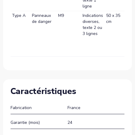
texte 1
ligne
Type A
Panneaux
M9
Indications
50 x 35
70 x 
de danger
diverses,
cm
cm
texte 2 ou
3 lignes
Caractéristiques
Fabrication
France
Garantie (mois)
24