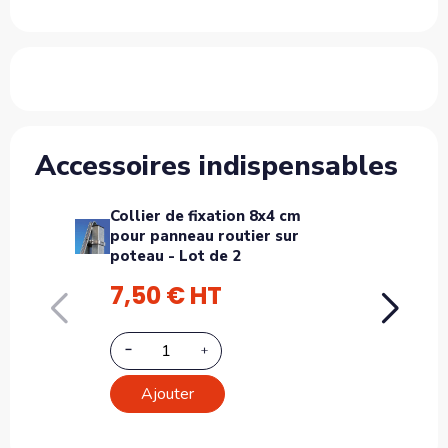
Accessoires indispensables
Collier de fixation 8x4 cm
Fourr
pour panneau routier sur
plat
poteau - Lot de 2
mm, 
7,50 € HT
27,
V
Ajouter