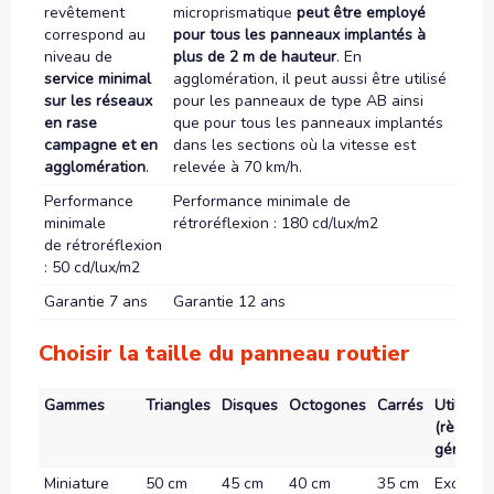
revêtement
microprismatique
peut être employé
correspond au
pour tous les panneaux implantés à
niveau de
plus de 2 m de hauteur
. En
service minimal
agglomération, il peut aussi être utilisé
sur les réseaux
pour les panneaux de type AB ainsi
en rase
que pour tous les panneaux implantés
campagne et en
dans les sections où la vitesse est
agglomération
.
relevée à 70 km/h.
Performance
Performance minimale de
minimale
rétroréflexion : 180 cd/lux/m2
de rétroréflexion
: 50 cd/lux/m2
Garantie 7 ans
Garantie 12 ans
Choisir la taille du panneau routier
Gammes
Triangles
Disques
Octogones
Carrés
Utilisati
(règle
général
Miniature
50 cm
45 cm
40 cm
35 cm
Exclusi