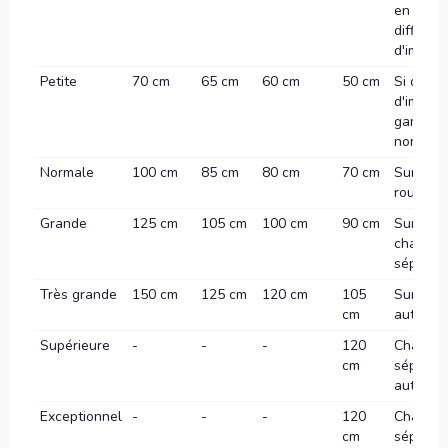
en ville 
difficult
d'implan
Petite
70 cm
65 cm
60 cm
50 cm
Si diffic
d'implan
gamme
normale
Normale
100 cm
85 cm
80 cm
70 cm
Sur autr
routes
Grande
125 cm
105 cm
100 cm
90 cm
Sur rout
chaussé
séparée
Très grande
150 cm
125 cm
120 cm
105
Sur
cm
autorou
Supérieure
-
-
-
120
Chauss
cm
séparée
autorou
Exceptionnel
-
-
-
120
Chauss
cm
séparée